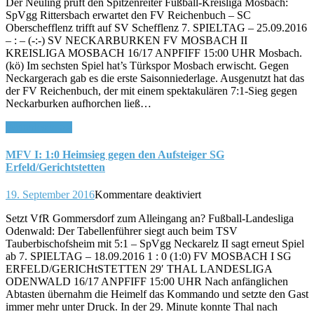
Der Neuling prüft den Spitzenreiter Fußball-Kreisliga Mosbach:
II:
SpVgg Rittersbach erwartet den FV Reichenbuch – SC
Auswärts
Oberschefflenz trifft auf SV Schefflenz 7. SPIELTAG – 25.09.2016
zum
– : – (-:-) SV NECKARBURKEN FV MOSBACH II
Derby
KREISLIGA MOSBACH 16/17 ANPFIFF 15:00 UHR Mosbach.
beim
(kö) Im sechsten Spiel hat’s Türkspor Mosbach erwischt. Gegen
SV
Neckargerach gab es die erste Saisonniederlage. Ausgenutzt hat das
Neckarburken
der FV Reichenbuch, der mit einem spektakulären 7:1-Sieg gegen
Neckarburken aufhorchen ließ…
Weiterlesen >>
MFV I: 1:0 Heimsieg gegen den Aufsteiger SG
Erfeld/Gerichtstetten
für
19. September 2016
Kommentare deaktiviert
MFV
Setzt VfR Gommersdorf zum Alleingang an? Fußball-Landesliga
I:
Odenwald: Der Tabellenführer siegt auch beim TSV
1:0
Tauberbischofsheim mit 5:1 – SpVgg Neckarelz II sagt erneut Spiel
Heimsieg
ab 7. SPIELTAG – 18.09.2016 1 : 0 (1:0) FV MOSBACH I SG
gegen
ERFELD/GERICHtSTETTEN 29′ THAL LANDESLIGA
den
ODENWALD 16/17 ANPFIFF 15:00 UHR Nach anfänglichen
Aufsteiger
Abtasten übernahm die Heimelf das Kommando und setzte den Gast
SG
immer mehr unter Druck. In der 29. Minute konnte Thal nach
Erfeld/Gerichtstetten