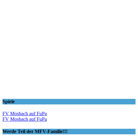
Spiele
FV Mosbach auf FuPa
FV Mosbach auf FuPa
Werde Teil der MFV-Familie!!!