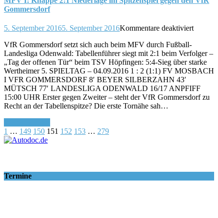
Mittwo
MFV I: Knappe 2:1 Niederlage im Spitzenspiel gegen den VfR
Gommersdorf
für
5. September 2016
5. September 2016
Kommentare deaktiviert
MFV
VfR Gommersdorf setzt sich auch beim MFV durch Fußball-
I:
Landesliga Odenwald: Tabellenführer siegt mit 2:1 beim Verfolger –
Knappe
„Tag der offenen Tür“ beim TSV Höpfingen: 5:4-Sieg über starke
2:1
Wertheimer 5. SPIELTAG – 04.09.2016 1 : 2 (1:1) FV MOSBACH
Niederl
I VFR GOMMERSDORF 8′ BEYER SILBERZAHN 43′
im
MÜTSCH 77′ LANDESLIGA ODENWALD 16/17 ANPFIFF
Spitzens
15:00 UHR Erster gegen Zweiter – steht der VfR Gommersdorf zu
gegen
Recht an der Tabellenspitze? Die erste Tornähe sah…
den
VfR
Weiterlesen >>
Gommer
1
…
149
150
151
152
153
…
279
Termine