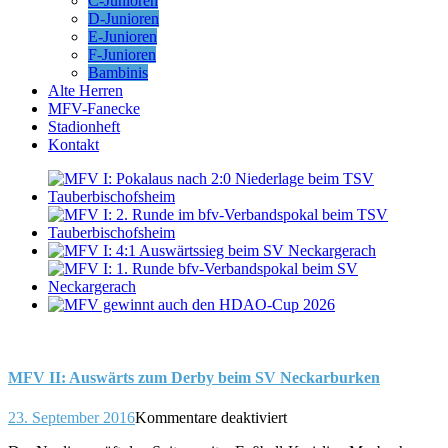
C-Junioren
D-Junioren
E-Junioren
F-Junioren
Bambinis
Alte Herren
MFV-Fanecke
Stadionheft
Kontakt
MFV II: Auswärts zum Derby beim SV Neckarburken
für
23. September 2016
Kommentare deaktiviert
MFV