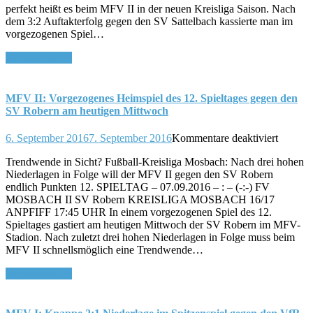
perfekt heißt es beim MFV II in der neuen Kreisliga Saison. Nach
SV
dem 3:2 Auftakterfolg gegen den SV Sattelbach kassierte man im
Robern
vorgezogenen Spiel…
Weiterlesen >>
MFV II: Vorgezogenes Heimspiel des 12. Spieltages gegen den
SV Robern am heutigen Mittwoch
für
6. September 2016
7. September 2016
Kommentare deaktiviert
MFV
Trendwende in Sicht? Fußball-Kreisliga Mosbach: Nach drei hohen
II:
Niederlagen in Folge will der MFV II gegen den SV Robern
Vorgez
endlich Punkten 12. SPIELTAG – 07.09.2016 – : – (-:-) FV
Heimspi
MOSBACH II SV Robern KREISLIGA MOSBACH 16/17
des
ANPFIFF 17:45 UHR In einem vorgezogenen Spiel des 12.
12.
Spieltages gastiert am heutigen Mittwoch der SV Robern im MFV-
Spielta
Stadion. Nach zuletzt drei hohen Niederlagen in Folge muss beim
gegen
MFV II schnellsmöglich eine Trendwende…
den
SV
Weiterlesen >>
Robern
am
heutige