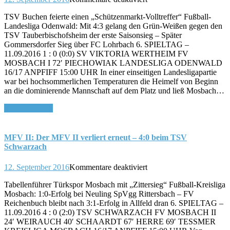
MFV
TSV Buchen feierte einen „Schützenmarkt-Volltreffer“ Fußball-
I:
Landesliga Odenwald: Mit 4:3 gelang den Grün-Weißen gegen den
2.
TSV Tauberbischofsheim der erste Saisonsieg – Später
Niederlage
Gommersdorfer Sieg über FC Lohrbach 6. SPIELTAG –
in
11.09.2016 1 : 0 (0:0) SV VIKTORIA WERTHEIM FV
Folge
MOSBACH I 72′ PIECHOWIAK LANDESLIGA ODENWALD
–
16/17 ANPFIFF 15:00 UHR In einer einseitigen Landesligapartie
1:0
war bei hochsommerlichen Temperaturen die Heimelf von Beginn
beim
an die dominierende Mannschaft auf dem Platz und ließ Mosbach…
SV
Viktoria
Weiterlesen >>
Wertheim
MFV II: Der MFV II verliert erneut – 4:0 beim TSV
Schwarzach
für
12. September 2016
Kommentare deaktiviert
MFV
Tabellenführer Türkspor Mosbach mit „Zittersieg“ Fußball-Kreisliga
II:
Mosbach: 1:0-Erfolg bei Neuling SpVgg Rittersbach – FV
Der
Reichenbuch bleibt nach 3:1-Erfolg in Allfeld dran 6. SPIELTAG –
MFV
11.09.2016 4 : 0 (2:0) TSV SCHWARZACH FV MOSBACH II
II
24′ WEIRAUCH 40′ SCHAARDT 67′ HERRE 69′ TESSMER
verliert