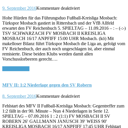
für
9. September 2016
Kommentare deaktiviert
MFV
Hohe Hürden für das Führungsduo Fußball-Kreisliga Mosbach:
II:
Türkspor Mosbach gastiert in Rittersbach und der VfB Allfeld
Zu
erwartet den FV Reichenbuch 5. SPIELTAG – 11.09.2016 – : – (-:-)
Gast
TSV SCHWARZACH FV MOSBACH II KREISLIGA
beim
MOSBACH 16/17 ANPFIFF 15:00 UHR Mosbach. (kö) Mit
TSV
makelloser Bilanz führt Türkspor Mosbach die Liga an, gefolgt vom
Schwarzach
FV Reichenbuch, der auch noch ungeschlagen ist, aber einmal
remisierte. Diese beiden Klubs werden damit allen
Vorschusslorbeeren gerecht….
Weiterlesen >>
MFV II: 1:2 Niederlage gegen den SV Robern
für
8. September 2016
Kommentare deaktiviert
MFV
Fehlstart des MFV II Fußball-Kreisliga Mosbach: Gegentreffer zum
II:
1:2 fällt in der 90. Minute – Nun 4 Niederlagen in Serie 12.
1:2
SPIELTAG – 07.09.2016 1 : 2 (1:1) FV MOSBACH II SV
Niederlage
ROBERN 26′ GALLMANN JANUSCH 39′ WEISS 90′
gegen
KREISLIGA MOSBACH 16/17 ANPFIFF 17:45 UHR Fehlstart
den