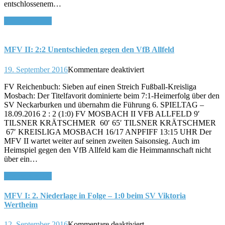
entschlossenem…
Weiterlesen >>
MFV II: 2:2 Unentschieden gegen den VfB Allfeld
für
19. September 2016
Kommentare deaktiviert
MFV
FV Reichenbuch: Sieben auf einen Streich Fußball-Kreisliga
II:
Mosbach: Der Titelfavorit dominierte beim 7:1-Heimerfolg über den
2:2
SV Neckarburken und übernahm die Führung 6. SPIELTAG –
Unentschieden
18.09.2016 2 : 2 (1:0) FV MOSBACH II VFB ALLFELD 9′
gegen
TILSNER KRÄTSCHMER 60′ 65′ TILSNER KRÄTSCHMER
den
67′ KREISLIGA MOSBACH 16/17 ANPFIFF 13:15 UHR Der
VfB
MFV II wartet weiter auf seinen zweiten Saisonsieg. Auch im
Allfeld
Heimspiel gegen den VfB Allfeld kam die Heimmannschaft nicht
über ein…
Weiterlesen >>
MFV I: 2. Niederlage in Folge – 1:0 beim SV Viktoria
Wertheim
für
12. September 2016
Kommentare deaktiviert