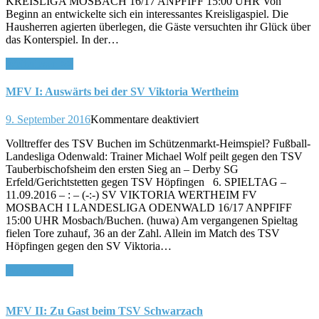
KREISLIGA MOSBACH 16/17 ANPFIFF 15:00 UHR Von
erneut
Beginn an entwickelte sich ein interessantes Kreisligaspiel. Die
–
Hausherren agierten überlegen, die Gäste versuchten ihr Glück über
4:0
das Konterspiel. In der…
beim
TSV
Weiterlesen >>
Schwarzach
MFV I: Auswärts bei der SV Viktoria Wertheim
für
9. September 2016
Kommentare deaktiviert
MFV
Volltreffer des TSV Buchen im Schützenmarkt-Heimspiel? Fußball-
I:
Landesliga Odenwald: Trainer Michael Wolf peilt gegen den TSV
Auswärts
Tauberbischofsheim den ersten Sieg an – Derby SG
bei
Erfeld/Gerichtstetten gegen TSV Höpfingen 6. SPIELTAG –
der
11.09.2016 – : – (-:-) SV VIKTORIA WERTHEIM FV
SV
MOSBACH I LANDESLIGA ODENWALD 16/17 ANPFIFF
Viktoria
15:00 UHR Mosbach/Buchen. (huwa) Am vergangenen Spieltag
Wertheim
fielen Tore zuhauf, 36 an der Zahl. Allein im Match des TSV
Höpfingen gegen den SV Viktoria…
Weiterlesen >>
MFV II: Zu Gast beim TSV Schwarzach