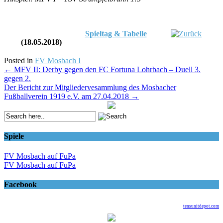
Spieltag & Tabelle
(18.05.2018)
Posted in
FV Mosbach I
Post
←
MFV II: Derby gegen den FC Fortuna Lohrbach – Duell 3.
gegen 2.
navigation
Der Bericht zur Mitgliedervesammlung des Mosbacher
Fußballverein 1919 e.V. am 27.04.2018
→
Spiele
FV Mosbach auf FuPa
FV Mosbach auf FuPa
Facebook
tensunitdepot.com