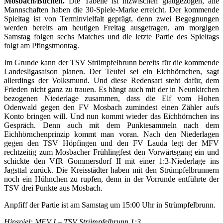
Mosbach/Buchen.
Die Tabelle ist inzwischen glattgezogen, alle
Mannschaften haben die 30-Spiele-Marke erreicht. Der kommende
Spieltag ist von Terminvielfalt geprägt, denn zwei Begegnungen
werden bereits am heutigen Freitag ausgetragen, am morgigen
Samstag folgen sechs Matches und die letzte Partie des Spieltags
folgt am Pfingstmontag.
Im Grunde kann der TSV Strümpfelbrunn bereits für die kommende
Landesligasaison planen. Der Teufel sei ein Eichhörnchen, sagt
allerdings der Volksmund. Und diese Redensart steht dafür, dem
Frieden nicht ganz zu trauen. Es hängt auch mit der in Neunkirchen
bezogenen Niederlage zusammen, dass die Elf vom Hohen
Odenwald gegen den FV Mosbach zumindest einen Zähler aufs
Konto bringen will. Und nun kommt wieder das Eichhörnchen ins
Gespräch. Denn auch mit dem Punktesammeln nach dem
Eichhörnchenprinzip kommt man voran. Nach den Niederlagen
gegen den TSV Höpfingen und den FV Lauda legt der MFV
rechtzeitig zum Mosbacher Frühlingfest den Vorwärtsgang ein und
schickte den VfR Gommersdorf II mit einer 1:3-Niederlage ins
Jagsttal zurück. Die Kreisstädter haben mit den Strümpfelbrunnern
noch ein Hühnchen zu rupfen, denn in der Vorrunde entführte der
TSV drei Punkte aus Mosbach.
Anpfiff der Partie ist am Samstag um 15:00 Uhr in Strümpfelbrunn.
Hinspiel: MFV I – TSV Strümpfelbrunn 1:3