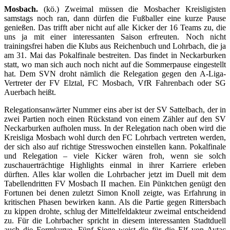
Mosbach.
(kö.) Zweimal müssen die Mosbacher Kreisligisten
samstags noch ran, dann dürfen die Fußballer eine kurze Pause
genießen. Das trifft aber nicht auf alle Kicker der 16 Teams zu, die
uns ja mit einer interessanten Saison erfreuten. Noch nicht
trainingsfrei haben die Klubs aus Reichenbuch und Lohrbach, die ja
am 31. Mai das Pokalfinale bestreiten. Das findet in Neckarburken
statt, wo man sich auch noch nicht auf die Sommerpause eingestellt
hat. Dem SVN droht nämlich die Relegation gegen den A-Liga-
Vertreter der FV Elztal, FC Mosbach, VfR Fahrenbach oder SG
Auerbach heißt.
Relegationsanwärter Nummer eins aber ist der SV Sattelbach, der in
zwei Partien noch einen Rückstand von einem Zähler auf den SV
Neckarburken aufholen muss. In der Relegation nach oben wird die
Kreisliga Mosbach wohl durch den FC Lohrbach vertreten werden,
der sich also auf richtige Stresswochen einstellen kann. Pokalfinale
und Relegation – viele Kicker wären froh, wenn sie solch
zuschauerträchtige Highlights einmal in ihrer Karriere erleben
dürften. Alles klar wollen die Lohrbacher jetzt im Duell mit dem
Tabellendritten FV Mosbach II machen. Ein Pünktchen genügt den
Fortunen bei denen zuletzt Simon Knoll zeigte, was Erfahrung in
kritischen Phasen bewirken kann. Als die Partie gegen Rittersbach
zu kippen drohte, schlug der Mittelfeldakteur zweimal entscheidend
zu. Für die Lohrbacher spricht in diesem interessanten Stadtduell
auch die Formkurve. Fünf Siege weist die für die Elf von Aytac