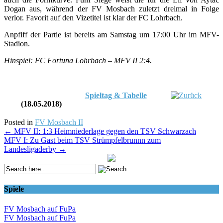
Dogan aus, während der FV Mosbach zuletzt dreimal in Folge
verlor. Favorit auf den Vizetitel ist klar der FC Lohrbach.
Anpfiff der Partie ist bereits am Samstag um 17:00 Uhr im MFV-
Stadion.
Hinspiel: FC Fortuna Lohrbach – MFV II 2:4.
Spieltag & Tabelle
(18.05.2018)
Posted in
FV Mosbach II
Post
←
MFV II: 1:3 Heimniederlage gegen den TSV Schwarzach
MFV I: Zu Gast beim TSV Strümpfelbrunnn zum
navigation
Landesligaderby
→
Spiele
FV Mosbach auf FuPa
FV Mosbach auf FuPa