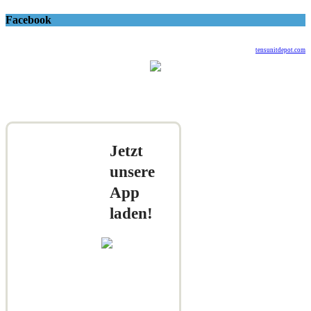
Facebook
tensunitdepot.com
Jetzt
unsere
App
laden!