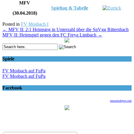
MFV
Spieltag & Tabelle
(30.04.2018)
Posted in
FV Mosbach I
Post
←
MFV II: 2:1 Heimsieg in Unterzahl über die SpVgg Rittersbach
MFV II: Heimspiel gegen den FC Freya Limbach
→
navigation
Spiele
FV Mosbach auf FuPa
FV Mosbach auf FuPa
Facebook
tensunitdepot.com