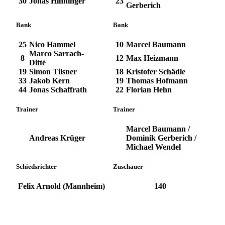
30
Jonas Hinninger
23
Gerberich
Bank
Bank
25
Nico Hammel
10
Marcel Baumann
Marco Sarrach-
8
12
Max Heizmann
Ditté
19
Simon Tilsner
18
Kristofer Schädle
33
Jakob Kern
19
Thomas Hofmann
44
Jonas Schaffrath
22
Florian Hehn
Trainer
Trainer
Marcel Baumann /
Andreas Krüger
Dominik Gerberich /
Michael Wendel
Schiedsrichter
Zuschauer
Felix Arnold (Mannheim)
140