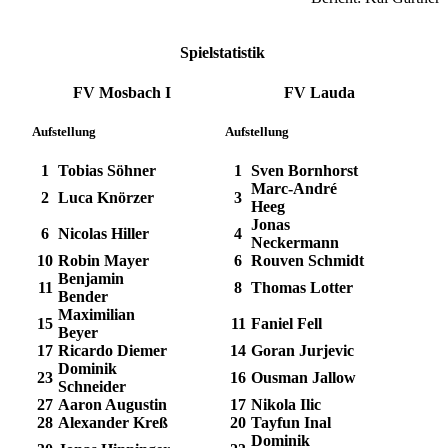
Spielstatistik
FV Mosbach I
FV Lauda
Aufstellung
Aufstellung
1
Tobias Söhner
1
Sven Bornhorst
Marc-André
2
Luca Knörzer
3
Heeg
Jonas
6
Nicolas Hiller
4
Neckermann
10
Robin Mayer
6
Rouven Schmidt
Benjamin
11
8
Thomas Lotter
Bender
Maximilian
15
11
Faniel Fell
Beyer
17
Ricardo Diemer
14
Goran Jurjevic
Dominik
23
16
Ousman Jallow
Schneider
27
Aaron Augustin
17
Nikola Ilic
28
Alexander Kreß
20
Tayfun Inal
Dominik