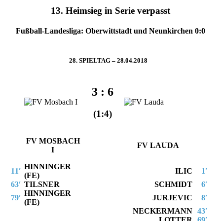
13. Heimsieg in
Serie verpasst
Fußball-Landesliga: Oberwittstadt und Neunkirchen 0:0
28. SPIELTAG – 28.04.2018
3 : 6
(1:4)
FV MOSBACH
FV LAUDA
I
HINNINGER
11′
ILIC
1′
(FE)
63′
TILSNER
SCHMIDT
6′
HINNINGER
79′
JURJEVIC
8′
(FE)
NECKERMANN
43′
LOTTER
69′