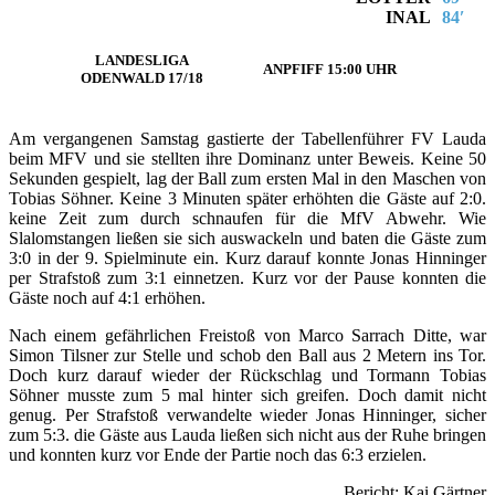
INAL
84′
LANDESLIGA
ANPFIFF 15:00 UHR
ODENWALD 17/18
Am vergangenen Samstag gastierte der Tabellenführer FV Lauda
beim MFV und sie stellten ihre Dominanz unter Beweis. Keine 50
Sekunden gespielt, lag der Ball zum ersten Mal in den Maschen von
Tobias Söhner. Keine 3 Minuten später erhöhten die Gäste auf 2:0.
keine Zeit zum durch schnaufen für die MfV Abwehr. Wie
Slalomstangen ließen sie sich auswackeln und baten die Gäste zum
3:0 in der 9. Spielminute ein. Kurz darauf konnte Jonas Hinninger
per Strafstoß zum 3:1 einnetzen. Kurz vor der Pause konnten die
Gäste noch auf 4:1 erhöhen.
Nach einem gefährlichen Freistoß von Marco Sarrach Ditte, war
Simon Tilsner zur Stelle und schob den Ball aus 2 Metern ins Tor.
Doch kurz darauf wieder der Rückschlag und Tormann Tobias
Söhner musste zum 5 mal hinter sich greifen. Doch damit nicht
genug. Per Strafstoß verwandelte wieder Jonas Hinninger, sicher
zum 5:3. die Gäste aus Lauda ließen sich nicht aus der Ruhe bringen
und konnten kurz vor Ende der Partie noch das 6:3 erzielen.
Bericht: Kai Gärtner