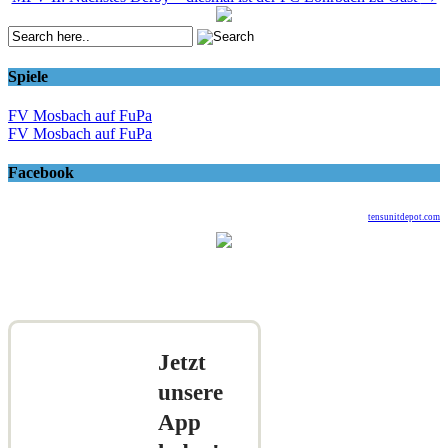
navigation
Spiele
FV Mosbach auf FuPa
FV Mosbach auf FuPa
Facebook
tensunitdepot.com
Jetzt
unsere
App