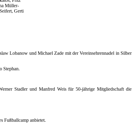
atos, Fritz
na Müller-
eifert, Gerti
eslaw Lobanow und Michael Zade mit der Vereinsehrennadel in Silber
to Stephan.
Werner Stadler und Manfred Weis für 50-jährige Mitgliedschaft die
s Fußballcamp anbietet.