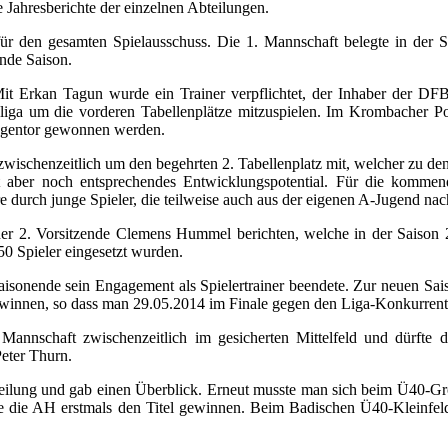
 Jahresberichte der einzelnen Abteilungen.
d für den gesamten Spielausschuss. Die 1. Mannschaft belegte in der
ende Saison.
it Erkan Tagun wurde ein Trainer verpflichtet, der Inhaber der DF
desliga um die vorderen Tabellenplätze mitzuspielen. Im Krombache
Gegentor gewonnen werden.
zwischenzeitlich um den begehrten 2. Tabellenplatz mit, welcher zu de
ht aber noch entsprechendes Entwicklungspotential. Für die kommen
 durch junge Spieler, die teilweise auch aus der eigenen A-Jugend na
der 2. Vorsitzende Clemens Hummel berichten, welche in der Saison 
50 Spieler eingesetzt wurden.
Saisonende sein Engagement als Spielertrainer beendete. Zur neuen S
gewinnen, so dass man 29.05.2014 im Finale gegen den Liga-Konkurren
annschaft zwischenzeitlich im gesicherten Mittelfeld und dürfte 
Peter Thurn.
ilung und gab einen Überblick. Erneut musste man sich beim Ü40-Gr
e die AH erstmals den Titel gewinnen. Beim Badischen Ü40-Kleinfeld