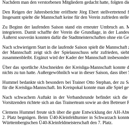
Nachdem man den verstorbenen Mitgliedern gedacht hatte, folgten die
Den Reigen der Jahresberichte eröffnete Jörg Ebert stellvertreten
Insgesamt spielte die Mannschaft keine für den Verein zufrieden stell
Zu Beginn der laufenden Saison stand ein erneuter Umbruch an. M
integrieren. Damit schaffte der Verein die Grundlage, in der Lan
Äußerst souverän konnten dafür die Stadtmeisterschaften ohne ein 
Nach schwierigem Start in die laufende Saison spielt die Mannschaft 
der Mannschaft zeigt sich der Spielausschuss sehr zufrieden, sie
zusammenbleibt. Ergänzt wird der Kader der Mannschaft insbesondere
Über das sportliche Abschneiden der Kreisliga-Mannschaft konnte 
nichts zu tun hatte. Außergewöhnlich war in dieser Saison, dass über 
Hummel bedankte sich besonders bei Trainer Otto Stephan, der zu 
für die Kreisliga-Mannschaft. Im Kreispokal konnte man alle Spiel 
Nach schwachem Auftakt in der Verbandsrunde befindet sich die M
Vorsitzenden richtete sich an das Trainerteam sowie an den Betreuer 
Clemens Hummel freute sich über die gute Entwicklung der AH-Abte
2. Platz begnügen. Beim Ü40-Kleinfeldturnier in Schwarzach konnt
Württembergischen Ü40-Kleinfeldmeisterschaft den 7. Platz.