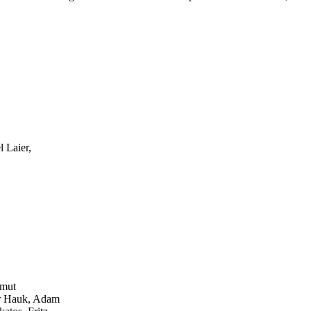
 Laier,
lmut
er Hauk, Adam