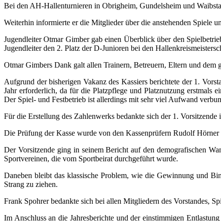
Bei den AH-Hallenturnieren in Obrigheim, Gundelsheim und Waibstad
Weiterhin informierte er die Mitglieder über die anstehenden Spiele
Jugendleiter Otmar Gimber gab einen Überblick über den Spielbetr
Jugendleiter den 2. Platz der D-Junioren bei den Hallenkreismeistersc
Otmar Gimbers Dank galt allen Trainern, Betreuern, Eltern und dem 
Aufgrund der bisherigen Vakanz des Kassiers berichtete der 1. Vors
Jahr erforderlich, da für die Platzpflege und Platznutzung erstmals 
Der Spiel- und Festbetrieb ist allerdings mit sehr viel Aufwand verbun
Für die Erstellung des Zahlenwerks bedankte sich der 1. Vorsitzende 
Die Prüfung der Kasse wurde von den Kassenprüfern Rudolf Hörner u
Der Vorsitzende ging in seinem Bericht auf den demografischen Wa
Sportvereinen, die vom Sportbeirat durchgeführt wurde.
Daneben bleibt das klassische Problem, wie die Gewinnung und Bindu
Strang zu ziehen.
Frank Spohrer bedankte sich bei allen Mitgliedern des Vorstandes, Spi
Im Anschluss an die Jahresberichte und der einstimmigen Entlastung