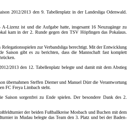
 Saison 2012/2013 den 9. Tabellenplatz in der Landesliga Odenwald.
B A-Lizenz ist und die Aufgabe hatte, insgesamt 16 Neuzugänge zu
r Pokal kam in der 2. Runde gegen den TSV Höpfingen das Pokalaus.
n Relegationsspielen zur Verbandsliga berechtigt. Mit der Entwicklung
de Saison gibt es zu berichten, dass die Mannschaft fast komplett
chrücken.
2012/2013 den 12. Tabellenplatz belegte und damit mit dem Abstieg
aison übernahmen Steffen Diemer und Manuel Dürr die Verantwortung
ten FC Freya Limbach steht.
die Saison sorgenfrei zu Ende spielen. Der besondere Dank des 2.
oßfeldturnier der beiden Fußballkreise Mosbach und Buchen mit dem
turnier in Mudau belegte das Team den 3. Platz und bei der Baden-