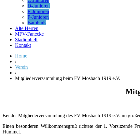
C-Junioren
D-Junioren
E-Junioren
F-Junioren
Bambinis
Alte Herren
MFV-Fanecke
Stadionheft
Kontakt
Home
/
Verein
/
Mitgliederversammlung beim FV Mosbach 1919 e.V.
Mitg
Bei der Mitgliederversammlung des FV Mosbach 1919 e.V. im großen 
Einen besonderen Willkommensgruß richtete der 1. Vorsitzende Fr
Hummel.