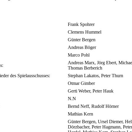
Frank Spohrer
Clemens Hummel
Günter Bergen
Andreas Böger
Marco Pohl
Andreas Marx, Jörg Ebert, Michael
s:
Thomas Berberich
ieder des Spielausschusses:
Stephan Lakatos, Peter Thurn
Otmar Gimber
Gerti Weber, Peter Hauk
N.N
:
Bernd Neff, Rudolf Hörner
Mathias Kern
Günter Bergen, Ursel Diemer, He
Dörzbacher, Peter Hagmann, Pet