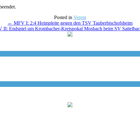
beendet.
Posted in
Verein
←
MFV I: 2:4 Heimpleite gegen den TSV Tauberbischofsheim
 II: Endspiel um Krombacher-Kreispokal Mosbach beim SV Sattelba