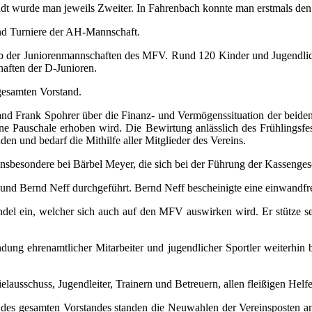
t wurde man jeweils Zweiter. In Fahrenbach konnte man erstmals den 
 und Turniere der AH-Mannschaft.
ieb der Juniorenmannschaften des MFV. Rund 120 Kinder und Jugendli
haften der D-Junioren.
gesamten Vorstand.
tand Frank Spohrer über die Finanz- und Vermögenssituation der beid
eine Pauschale erhoben wird. Die Bewirtung anlässlich des Frühlingsfes
den und bedarf die Mithilfe aller Mitglieder des Vereins.
insbesondere bei Bärbel Meyer, die sich bei der Führung der Kassenges
nd Bernd Neff durchgeführt. Bernd Neff bescheinigte eine einwandfr
ndel ein, welcher sich auch auf den MFV auswirken wird. Er stütze 
ng ehrenamtlicher Mitarbeiter und jugendlicher Sportler weiterhin bes
elausschuss, Jugendleiter, Trainern und Betreuern, allen fleißigen Helfe
 des gesamten Vorstandes standen die Neuwahlen der Vereinsposten an.