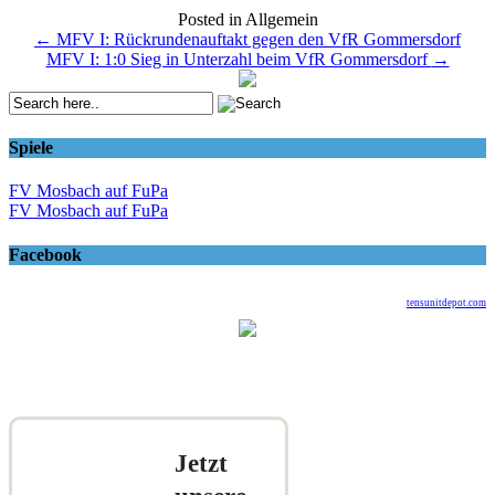
Posted in Allgemein
Post
←
MFV I: Rückrundenauftakt gegen den VfR Gommersdorf
MFV I: 1:0 Sieg in Unterzahl beim VfR Gommersdorf
→
navigation
Spiele
FV Mosbach auf FuPa
FV Mosbach auf FuPa
Facebook
tensunitdepot.com
Jetzt