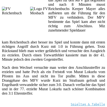
das Spiel für den MFV gut begonnen
und nach 8 Minuten musst
Reichenbuchs Keeper Mayer alles
aufbieten um die Führung für den
MFV zu verhindern. Der MFV
bestimmte das Spiel kam aber nicht
richtig zum Abschluss. Miz
zunehmender Spieldauer
kam Reichenbuch aber besser ins Spiel und konnte dann mit ersten
richtigen Angriff durch Kurz mit 1:0 in Führung gehen. Trotz
Rückstand blieb man weiter gefährlich und versuchte den Ausgleich
zu erzielen. Durch einen Torwartfehler kassierte man in der 41.
Minute jedoch den zweiten Gegentreffer.
Nach dem Wechsel versuchte man weiter den Anschlusstreffer zu
erzielen und hatte Pech als ein Freistoß von Murat Lokurlu vom
Pfosten ins Aus und nicht ins Tor prallte. Mitten in diese
Drangphase des MFV wurde Kurz im Strafraum gefoult und
Engelhardt verwandelte sicher zum 3:0. Danach verflachte das Spiel
und in der 77. erzielte Murat Lokurlu nach schöner Kombination
den 3:1 Ehrentreffer.
Spieltag & Tabelle