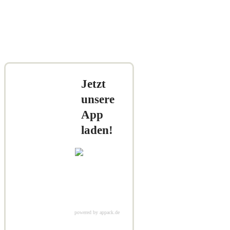
Jetzt
unsere
App
laden!
powered by appack.de