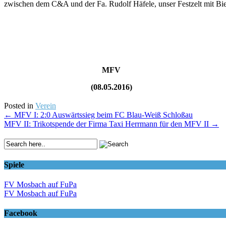
zwischen dem C&A und der Fa. Rudolf Häfele, unser Festzelt mit B
MFV
(08.05.2016)
Posted in
Verein
Post
←
MFV I: 2:0 Auswärtssieg beim FC Blau-Weiß Schloßau
MFV II: Trikotspende der Firma Taxi Herrmann für den MFV II
→
navigation
Spiele
FV Mosbach auf FuPa
FV Mosbach auf FuPa
Facebook