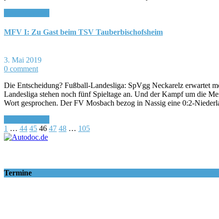
Read More >>
MFV I: Zu Gast beim TSV Tauberbischofsheim
3. Mai 2019
0 comment
Die Entscheidung? Fußball-Landesliga: SpVgg Neckarelz erwartet 
Landesliga stehen noch fünf Spieltage an. Und der Kampf um die Meis
Wort gesprochen. Der FV Mosbach bezog in Nassig eine 0:2-Nieder
Read More >>
1
…
44
45
46
47
48
…
105
Termine