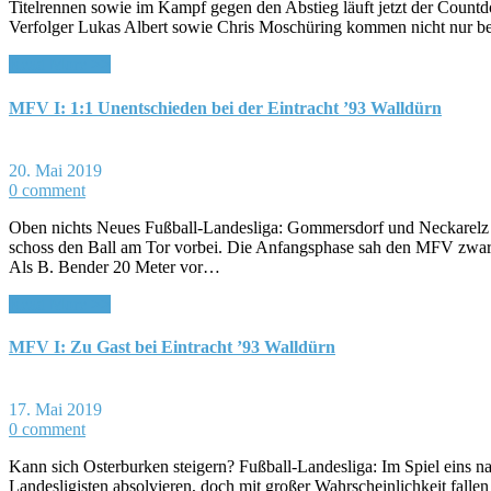
Titelrennen sowie im Kampf gegen den Abstieg läuft jetzt der Coun
Verfolger Lukas Albert sowie Chris Moschüring kommen nicht nur be
Read More >>
MFV I: 1:1 Unentschieden bei der Eintracht ’93 Walldürn
20. Mai 2019
0 comment
Oben nichts Neues Fußball-Landesliga: Gommersdorf und Neckarelz ge
schoss den Ball am Tor vorbei. Die Anfangsphase sah den MFV zwar lei
Als B. Bender 20 Meter vor…
Read More >>
MFV I: Zu Gast bei Eintracht ’93 Walldürn
17. Mai 2019
0 comment
Kann sich Osterburken steigern? Fußball-Landesliga: Im Spiel eins 
Landesligisten absolvieren, doch mit großer Wahrscheinlichkeit fall