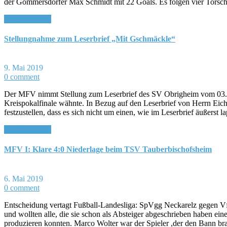
der Gommersdorfer Max Schmidt mit 22 Goals. Es folgen vier Torsch
Read More >>
Stellungnahme zum Leserbrief „Mit Gschmäckle“
9. Mai 2019
0 comment
Der MFV nimmt Stellung zum Leserbrief des SV Obrigheim vom 03. M
Kreispokalfinale wähnte. In Bezug auf den Leserbrief von Herrn Eiche
festzustellen, dass es sich nicht um einen, wie im Leserbrief äußerst 
Read More >>
MFV I: Klare 4:0 Niederlage beim TSV Tauberbischofsheim
6. Mai 2019
0 comment
Entscheidung vertagt Fußball-Landesliga: SpVgg Neckarelz gegen 
und wollten alle, die sie schon als Absteiger abgeschrieben haben ei
produzieren konnten. Marco Wolter war der Spieler ,der den Bann br