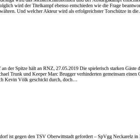
Folglich wird der Titelkampf ebenso entschieden wie die Frage beantwo
währen. Und welcher Akteur wird als erfolgreichster Torschütze in di
n der Spitze hält an RNZ, 27.05.2019 Die spielerisch starken Gäste drä
chael Trunk und Keeper Marc Brugger verhinderten gemeinsam einen Gä
sich Kevin Völk geschickt durch, doch…
rsdorf ist gegen den TSV Oberwittstadt gefordert – SpVgg Neckarelz