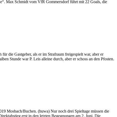
none“. Max Schmidt vom VfR Gommersdorf führt mit 22 Goals, die
 die Gastgeber, als er im Strafraum freigespielt war, aber er
ben Stunde war P. Leis alleine durch, aber er schoss an den Pfosten.
.2019 Mosbach/Buchen. (huwa) Nur noch drei Spieltage müssen die
irektabstieg erst in den letzten Begegnungen am 2. Juni. Die