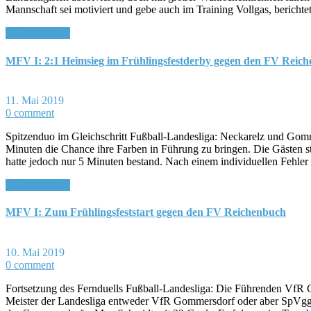
Mannschaft sei motiviert und gebe auch im Training Vollgas, beric
Read More >>
MFV I: 2:1 Heimsieg im Frühlingsfestderby gegen den FV Reic
11. Mai 2019
0 comment
Spitzenduo im Gleichschritt Fußball-Landesliga: Neckarelz und Go
Minuten die Chance ihre Farben in Führung zu bringen. Die Gästen st
hatte jedoch nur 5 Minuten bestand. Nach einem individuellen Fehle
Read More >>
MFV I: Zum Frühlingsfeststart gegen den FV Reichenbuch
10. Mai 2019
0 comment
Fortsetzung des Fernduells Fußball-Landesliga: Die Führenden VfR
Meister der Landesliga entweder VfR Gommersdorf oder aber SpVgg N