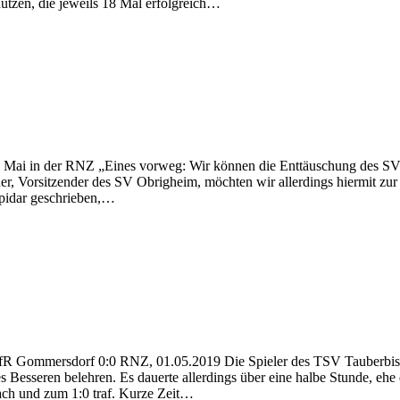
ützen, die jeweils 18 Mal erfolgreich…
ai in der RNZ „Eines vorweg: Wir können die Enttäuschung des SV O
r, Vorsitzender des SV Obrigheim, möchten wir allerdings hiermit zur R
lapidar geschrieben,…
VfR Gommersdorf 0:0 RNZ, 01.05.2019 Die Spieler des TSV Tauberbis
nes Besseren belehren. Es dauerte allerdings über eine halbe Stunde, e
ach und zum 1:0 traf. Kurze Zeit…