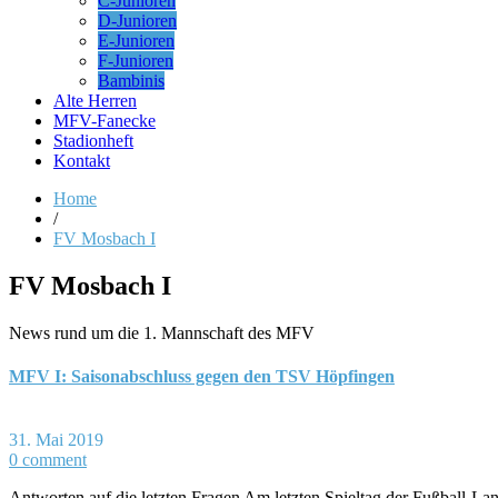
C-Junioren
D-Junioren
E-Junioren
F-Junioren
Bambinis
Alte Herren
MFV-Fanecke
Stadionheft
Kontakt
Home
/
FV Mosbach I
FV Mosbach I
News rund um die 1. Mannschaft des MFV
MFV I: Saisonabschluss gegen den TSV Höpfingen
31. Mai 2019
0 comment
Antworten auf die letzten Fragen Am letzten Spieltag der Fußball