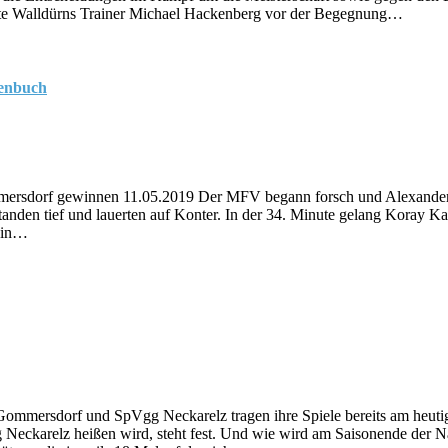
htete Walldürns Trainer Michael Hackenberg vor der Begegnung…
henbuch
mmersdorf gewinnen 11.05.2019 Der MFV begann forsch und Alexander K
anden tief und lauerten auf Konter. In der 34. Minute gelang Koray Ka
r in…
 Gommersdorf und SpVgg Neckarelz tragen ihre Spiele bereits am heu
eckarelz heißen wird, steht fest. Und wie wird am Saisonende der Na