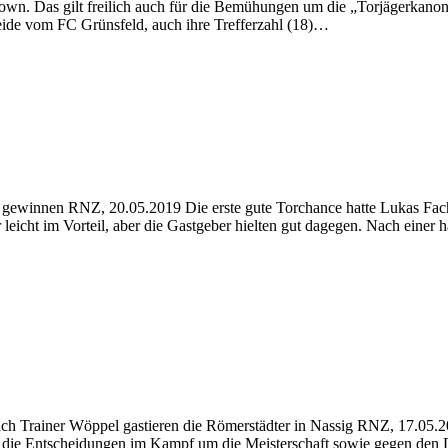
tdown. Das gilt freilich auch für die Bemühungen um die „Torjägerka
ide vom FC Grünsfeld, auch ihre Trefferzahl (18)…
winnen RNZ, 20.05.2019 Die erste gute Torchance hatte Lukas Fach für
cht im Vorteil, aber die Gastgeber hielten gut dagegen. Nach einer hal
nach Trainer Wöppel gastieren die Römerstädter in Nassig RNZ, 17.05
en die Entscheidungen im Kampf um die Meisterschaft sowie gegen den D