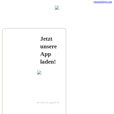
tensunitdepot.com
Jetzt
unsere
App
laden!
powered by appack.de