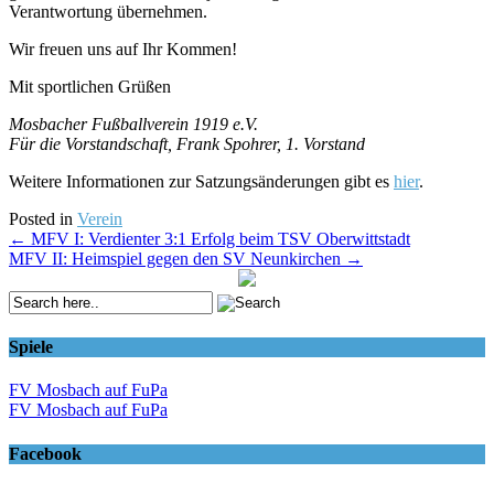
Verantwortung übernehmen.
Wir freuen uns auf Ihr Kommen!
Mit sportlichen Grüßen
Mosbacher Fußballverein 1919 e.V.
Für die Vorstandschaft, Frank Spohrer, 1. Vorstand
Weitere Informationen zur Satzungsänderungen gibt es
hier
.
Posted in
Verein
Post
←
MFV I: Verdienter 3:1 Erfolg beim TSV Oberwittstadt
MFV II: Heimspiel gegen den SV Neunkirchen
→
navigation
Spiele
FV Mosbach auf FuPa
FV Mosbach auf FuPa
Facebook