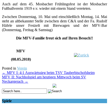
Auch auf dem 45. Mosbacher Frühlingsfest ist der Mosbacher
Fußballverein 1919 e.v. wieder mit einem Stand vereteten.
Zwischen Donnerstag, 10. Mai und einschließlich Montag, 14. Mai
steht an altbekannter Stelle zwischen dem C&A und der Fa. Rudolf
Häfele unser Festzelt mit Bierwagen und der MFV-Bar
(Donnerstag, Freitag & Samstag)
Die MFV-Familie freut sich auf Ihren Besuch!!
MFV
(08.05.2018)
Posted in
Verein
Post
←
MFV I: 4:1 Auswärtssieg beim TSV Tauberbischofsheim
MFV II: Nachholspiel am heutigen Mittwoch beim SV
navigation
Neckargerach
→
Spiele