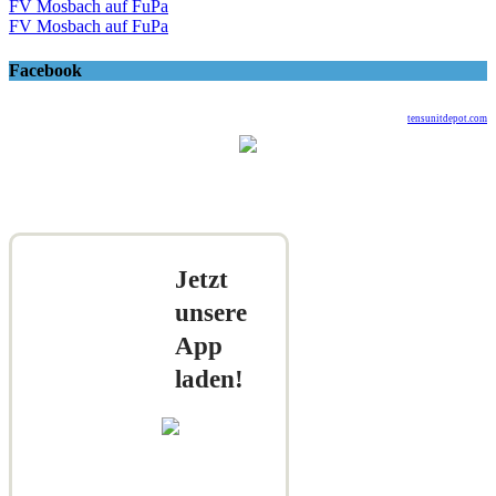
FV Mosbach auf FuPa
FV Mosbach auf FuPa
Facebook
tensunitdepot.com
Jetzt
unsere
App
laden!