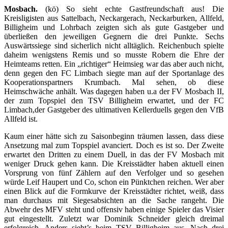
Mosbach.
(kö) So sieht echte Gastfreundschaft aus! Die
Kreisligisten aus Sattelbach, Neckargerach, Neckarburken, Allfeld,
Billigheim und Lohrbach zeigten sich als gute Gastgeber und
überließen den jeweiligen Gegnern die drei Punkte. Sechs
Auswärtssiege sind sicherlich nicht alltäglich. Reichenbuch spielte
daheim wenigstens Remis und so musste Robern die Ehre der
Heimteams retten. Ein „richtiger“ Heimsieg war das aber auch nicht,
denn gegen den FC Limbach siegte man auf der Sportanlage des
Kooperationspartners Krumbach. Mal sehen, ob diese
Heimschwäche anhält. Was dagegen haben u.a der FV Mosbach II,
der zum Topspiel den TSV Billigheim erwartet, und der FC
Limbach,der Gastgeber des ultimativen Kellerduells gegen den VfB
Allfeld ist.
Kaum einer hätte sich zu Saisonbeginn träumen lassen, dass diese
Ansetzung mal zum Topspiel avanciert. Doch es ist so. Der Zweite
erwartet den Dritten zu einem Duell, in das der FV Mosbach mit
weniger Druck gehen kann. Die Kreisstädter haben aktuell einen
Vorsprung von fünf Zählern auf den Verfolger und so gesehen
würde Leif Haupert und Co, schon ein Pünktchen reichen. Wer aber
einen Blick auf die Formkurve der Kreisstädter richtet, weiß, dass
man durchaus mit Siegesabsichten an die Sache rangeht. Die
Abwehr des MFV steht und offensiv haben einige Spieler das Visier
gut eingestellt. Zuletzt war Dominik Schneider gleich dreimal
erfolgreich. Anders sieht’s beim TSV Billigheim aus. Nach drei