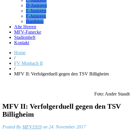
C-Junioren
D-Junioren
E-Junioren
F-Junioren
Bambinis
Alte Herren
MFV-Fanecke
Stadionheft
Kontakt
Home
/
FV Mosbach II
/
MFV II: Verfolgerduell gegen den TSV Billigheim
Foto: Andre Staudt
MFV II: Verfolgerduell gegen den TSV
Billigheim
Posted By
MFV1919
on 24. November 2017