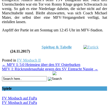
Unentschieden war ein Tor von Ronny Kluge gegen Schwarzach zu
wenig. So gab es eine Niederlage daheim, die sicher nicht auf der
Marschtabelle stand. Bleibt abzuwarten, was sich Coach Michael
Maier, der selbst über eine MFV-Vergangenheit verfügt, hat
einfallen lassen.
Anpfiff der Partie ist am Sonntag um 12:45 Uhr im MFV-Stadion.
Spieltag & Tabelle
(24.11.2017)
Posted in
FV Mosbach II
Post
←
MFV I: 5:0 Heimsieg über den SV Osterburken
MFV I: Rückrundenauftakt gegen den SV Eintracht Nassig
→
navigation
Spiele
FV Mosbach auf FuPa
FV Mosbach auf FuPa