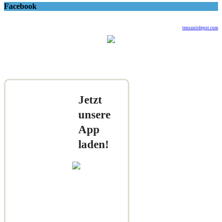
Facebook
tensunitdepot.com
Jetzt
unsere
App
laden!