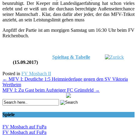
beunruhigt. Der Keeper mit Landesligaerfahrung hat schon vieles
erlebt und er weiß um die durchaus berechtigte Außenseiterchance
seiner Mannschaft . Klar, dass dafür aber jeder, der das MFV-Trikot
anzieht, an sein Leistungslimit gehen muss
Anpfiff der Partie ist am morgigen Samstag um 16:30 Uhr beim FV
Reichenbuch.
Spieltag & Tabelle
(15.09.2017)
Posted in
FV Mosbach II
Post
←
MFV I: Deutliche 1:5 Heimniederlage gegen den SV Viktoria
Wertheim
navigation
MFV I: Zu Gast beim Aufsteiger FC Grünsfeld
→
Spiele
FV Mosbach auf FuPa
FV Mosbach auf FuPa