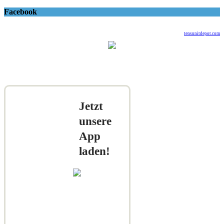
Facebook
tensunitdepot.com
Jetzt
unsere
App
laden!