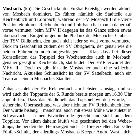
Mosbach.
(kö) Die Geschicke der FußballKreisliga werden aktuell
von Mosbach dominiert. Es führen nämlich die Stadtteile aus
Reichenbuch und Lohrbach, während der FV Mosbach II die vierte
Position einnimmt. Reichenbuch und Lohrbach hat man ja dauerhaft
vorne vermutet, beim MFV II dagegen ist das Ganze schon etwas
überraschend. Eingedrungen in die Phalanx der Mosbacher Clubs ist
der TSV Billigheim, den auch nicht jeder so weit vorne vermutete.
Dick im Geschäft ist zudem der SV Obrigheim, der genau wie die
beiden Führenden noch ungeschlagen ist. Klar, dass bei dieser
Konstellation das Topspiel des Wochenendes auch in Mosbach,
genauer gesagt in Reichenbuch, stattfindet. Der FVR erwartet den
MFV II . Doch es gibt für alle Mosbacher auch eine schlechte
Nachricht. Aktuelles Schlusslicht ist der SV Sattelbach, auch ein
Team aus einem Mosbacher Stadtteil .
Zuhause spielt der FV Reichenbuch am liebsten samstags und so
wird auch die Toppartie der 6. Runde bereits morgen um 16.30 Uhr
angepfiffen. Dass das Stadtduell das Topspiel werden würde, ist
sicher eine Überraschung, was aber nicht am FV Reichenbuch liegt.
Der wurde bislang – manchmal auch mit etwas Mühe wie zuletzt in
Schwarzach – seiner Favoritenrolle gerecht und steht auf dem
Topplatz. Vor allem daheim läuft’s wie geschmiert bei den Weber-
Jungs, die bei den drei Heimsiegen auch 15 Tore erzielten. Ein satter
Fünfer-Schnitt, der allerdings Mosbachs Keeper Andre Wastl nicht