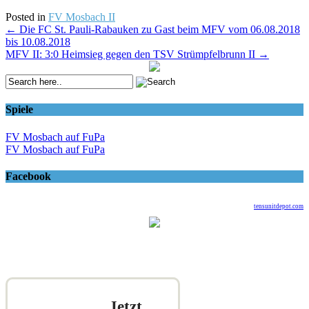
Posted in
FV Mosbach II
Post
←
Die FC St. Pauli-Rabauken zu Gast beim MFV vom 06.08.2018
bis 10.08.2018
navigation
MFV II: 3:0 Heimsieg gegen den TSV Strümpfelbrunn II
→
Spiele
FV Mosbach auf FuPa
FV Mosbach auf FuPa
Facebook
tensunitdepot.com
Jetzt