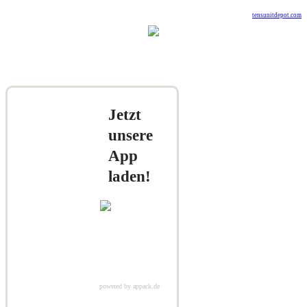
tensunitdepot.com
Jetzt
unsere
App
laden!
powered by appack.de