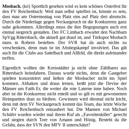
Mosbach.
(kö) Sportlich gesehen wird es kein schönes Osterfest für
den FV Reichenbuch: Weil man selbst spielfrei ist, könnte es sein,
dass man am Ostermontag von Platz eins auf Platz drei abrutscht.
Durch die Niederlage gegen Neckargerach ist die Konkurrenz ganz
nahe gekommen. Allerdings muss die ihre Begegnungen auch erst
einmal siegreich gestalten. Der FC Limbach erwartet den Nachbarn
SpVgg Rittersbach, die aktuell gut drauf ist, und Türkspor Mosbach
muss in Robern bestehen. Der SVR hat da auch nichts zu
verschenken, denn man ist im Abstiegskampf involviert. Das gilt
auch für die Clubs aus Sattelbach und Allfeld, die direkt aufeinander
treffen.
Eigentlich wollten die Kreisstädter ja nicht ohne Zählbares aus
Rittersbach heimfahren. Daraus wurde nichts, denn die Gastgeber
spielten konzentriert und ließen die Mosbacher nicht ins Spiel
kommen. Abhaken und draus lernen, heißt jetzt die Devise der
Männer um Fatih Er, die weiter die rote Laterne inne haben. Noch
aber ist die Konkurrenz nicht enteilt und so gilt es mit gewonnenen
Heimpartien dran zu bleiben. Gewinnen wird diesmal nicht leicht,
denn mit dem SV Neckargerach kommt das Team, das letzte Woche
den FV Reichenbuch entzaubert hat. Die Mannen von Michael
Schäfer wurden wieder mal ihrem Ruf als „Favoritenkiller“ gerecht
und siegten durch Tore von Amann und Hönig. Besteht da die
Gefahr, dass der SVN den MFV II unterschätzt?