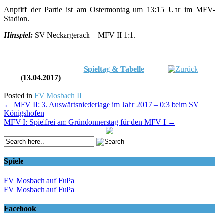
Anpfiff der Partie ist am Ostermontag um 13:15 Uhr im MFV-
Stadion.
Hinspiel:
SV Neckargerach – MFV II 1:1.
Spieltag & Tabelle
(13.04.2017)
Posted in
FV Mosbach II
Post
←
MFV II: 3. Auswärtsniederlage im Jahr 2017 – 0:3 beim SV
Königshofen
navigation
MFV I: Spielfrei am Gründonnerstag für den MFV I
→
Spiele
FV Mosbach auf FuPa
FV Mosbach auf FuPa
Facebook