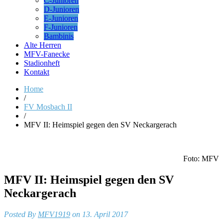
C-Junioren
D-Junioren
E-Junioren
F-Junioren
Bambinis
Alte Herren
MFV-Fanecke
Stadionheft
Kontakt
Home
/
FV Mosbach II
/
MFV II: Heimspiel gegen den SV Neckargerach
Foto: MFV
MFV II: Heimspiel gegen den SV
Neckargerach
Posted By
MFV1919
on 13. April 2017