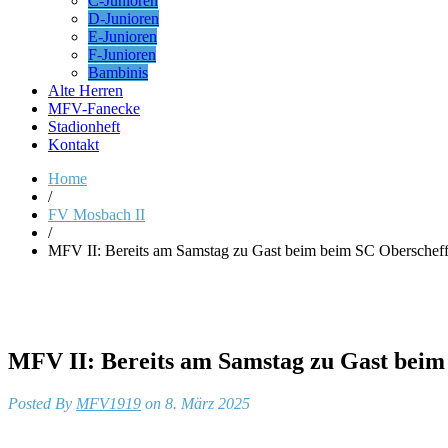
C-Junioren
D-Junioren
E-Junioren
F-Junioren
Bambinis
Alte Herren
MFV-Fanecke
Stadionheft
Kontakt
Home
/
FV Mosbach II
/
MFV II: Bereits am Samstag zu Gast beim beim SC Oberscheff
MFV II: Bereits am Samstag zu Gast beim
Posted By
MFV1919
on 8. März 2025