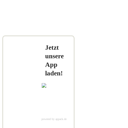
Jetzt
unsere
App
laden!
powered by appack.de