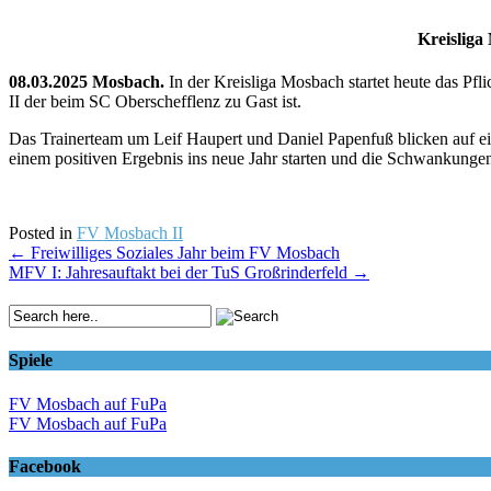
Kreisliga
08.03.2025 Mosbach.
In der Kreisliga Mosbach startet heute das P
II der beim SC Oberschefflenz zu Gast ist.
Das Trainerteam um Leif Haupert und Daniel Papenfuß blicken auf ei
einem positiven Ergebnis ins neue Jahr starten und die Schwankunge
Posted in
FV Mosbach II
Post
←
Freiwilliges Soziales Jahr beim FV Mosbach
MFV I: Jahresauftakt bei der TuS Großrinderfeld
→
navigation
Spiele
FV Mosbach auf FuPa
FV Mosbach auf FuPa
Facebook