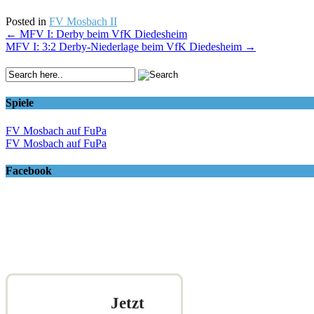
Posted in
FV Mosbach II
Post
←
MFV I: Derby beim VfK Diedesheim
MFV I: 3:2 Derby-Niederlage beim VfK Diedesheim
→
navigation
Spiele
FV Mosbach auf FuPa
FV Mosbach auf FuPa
Facebook
Jetzt