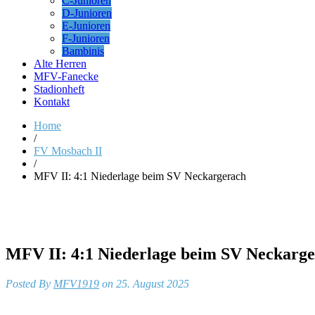
C-Junioren
D-Junioren
E-Junioren
F-Junioren
Bambinis
Alte Herren
MFV-Fanecke
Stadionheft
Kontakt
Home
/
FV Mosbach II
/
MFV II: 4:1 Niederlage beim SV Neckargerach
MFV II: 4:1 Niederlage beim SV Neckarg
Posted By
MFV1919
on 25. August 2025