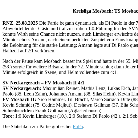
Kreisliga Mosbach: TS Mosbach
RNZ, 25.08.2025
Die Partie begann dynamisch, als Di Paolo in der 7
Abwehrfehler der Gäste und traf zur frühen 1:0-Führung für den SVN.
konnte Wirth seine Chance nicht nutzen, auch Limberger erwischte de
Minute schoss Amann, nach einem perfekten Zuspiel von Enns knapp v
die Belohnung für die starke Leistung: Amann legte auf Di Paolo quer
Halbzeit auf 2:1 verkürzen.
Nach der Pause kam Mosbach besser ins Spiel und hatte in der 55. Min
(58.) sorgte für weitere Brisanz. In der 72. Minute schlug dann Joke
Minute erfolgreich in Szene, und Helm vollendete zum 4:1.
SV Neckargerach – FV Mosbach II 4:1
SV Neckargerach:
Maximilian Reiner, Mathis Lenz, Lukas Eich, Jan
Paolo (85. Leon Zahn), Johannes Amann (88. Silas Helm), Kevin Lim
FV Mosbach II:
Nico Hammel, Till Bracht, Marco Sarrach-Ditte (88.
Kevin Schmidt (75. Cedric Majkut), Deshawn Gallman (37. Elia Sch
Schiedsrichter:
Frank Gottmann (Aglasterhausen)
Tore:
1:0 Kevin Limberger (10.), 2:0 Stefano Di Paolo (42.), 2:1 Sebas
Die Statistiken zur Partie gibt es bei
FuPa
.