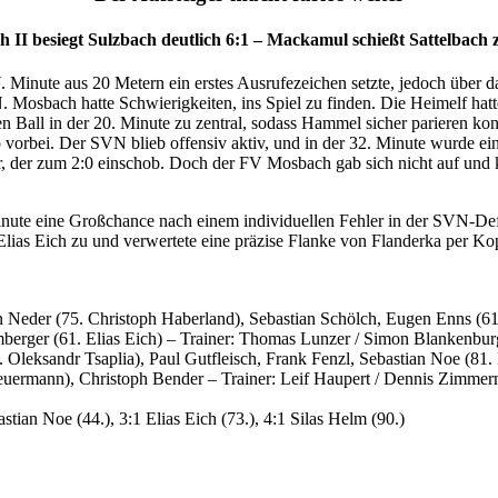
 II besiegt Sulzbach deutlich 6:1 – Mackamul schießt Sattelbac
. Minute aus 20 Metern ein erstes Ausrufezeichen setzte, jedoch über da
 Mosbach hatte Schwierigkeiten, ins Spiel zu finden. Die Heimelf hat
n Ball in der 20. Minute zu zentral, sodass Hammel sicher parieren ko
orbei. Der SVN blieb offensiv aktiv, und in der 32. Minute wurde ei
, der zum 2:0 einschob. Doch der FV Mosbach gab sich nicht auf und ko
ute eine Großchance nach einem individuellen Fehler in der SVN-Defens
r Elias Eich zu und verwertete eine präzise Flanke von Flanderka per K
 Neder (75. Christoph Haberland), Sebastian Schölch, Eugen Enns (61
berger (61. Elias Eich) – Trainer: Thomas Lunzer / Simon Blankenbur
 Oleksandr Tsaplia), Paul Gutfleisch, Frank Fenzl, Sebastian Noe (81.
euermann), Christoph Bender – Trainer: Leif Haupert / Dennis Zimme
tian Noe (44.), 3:1 Elias Eich (73.), 4:1 Silas Helm (90.)