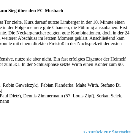
h zum Sieg über den FC Mosbach
s Tor zielte. Kurz darauf nutzte Limberger in der 10. Minute einen
te in der Folge mehrere gute Chancen, die Führung auszubauen. Erst
nnte. Die Neckargeracher zeigten gute Kombinationen, doch in der 24.
n weiterer Abschluss im letzten Moment geklärt. Anschließend kam
nnte mit einem direkten Freistoß in der Nachspielzeit der ersten
ive, nutze sie aber nicht. Ein fast erfolgtes Eigentor der Heimelf
opf zum 3:1. In der Schlussphase setzte Wirth einen Konter zum 90.
. Robin Gawelczyk), Fabian Flanderka, Malte Wirth, Stefano Di
g
 Paul Dietz), Dennis Zimmermann (57. Louis Zipf), Serkan Selek,
rmann
<- zurück zur Startseite