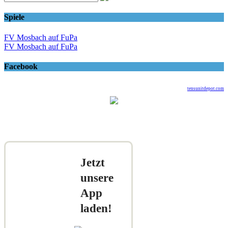
Spiele
FV Mosbach auf FuPa
FV Mosbach auf FuPa
Facebook
tensunitdepot.com
Jetzt
unsere
App
laden!