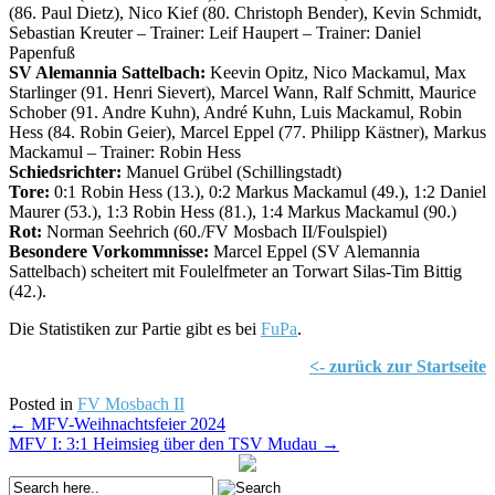
(86. Paul Dietz), Nico Kief (80. Christoph Bender), Kevin Schmidt,
Sebastian Kreuter – Trainer: Leif Haupert – Trainer: Daniel
Papenfuß
SV Alemannia Sattelbach:
Keevin Opitz, Nico Mackamul, Max
Starlinger (91. Henri Sievert), Marcel Wann, Ralf Schmitt, Maurice
Schober (91. Andre Kuhn), André Kuhn, Luis Mackamul, Robin
Hess (84. Robin Geier), Marcel Eppel (77. Philipp Kästner), Markus
Mackamul – Trainer: Robin Hess
Schiedsrichter:
Manuel Grübel (Schillingstadt)
Tore:
0:1 Robin Hess (13.), 0:2 Markus Mackamul (49.), 1:2 Daniel
Maurer (53.), 1:3 Robin Hess (81.), 1:4 Markus Mackamul (90.)
Rot:
Norman Seehrich (60./FV Mosbach II/Foulspiel)
Besondere Vorkommnisse:
Marcel Eppel (SV Alemannia
Sattelbach) scheitert mit Foulelfmeter an Torwart Silas-Tim Bittig
(42.).
Die Statistiken zur Partie gibt es bei
FuPa
.
<- zurück zur Startseite
Posted in
FV Mosbach II
Post
←
MFV-Weihnachtsfeier 2024
MFV I: 3:1 Heimsieg über den TSV Mudau
→
navigation