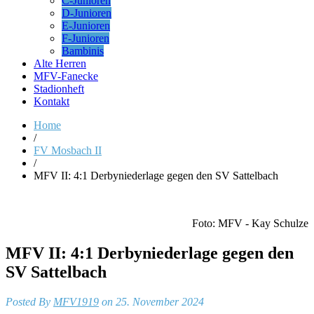
C-Junioren
D-Junioren
E-Junioren
F-Junioren
Bambinis
Alte Herren
MFV-Fanecke
Stadionheft
Kontakt
Home
/
FV Mosbach II
/
MFV II: 4:1 Derbyniederlage gegen den SV Sattelbach
Foto: MFV - Kay Schulze
MFV II: 4:1 Derbyniederlage gegen den
SV Sattelbach
Posted By
MFV1919
on 25. November 2024