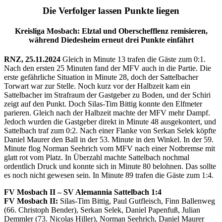
Die Verfolger lassen Punkte liegen
Kreisliga Mosbach: Elztal und Oberschefflenz remisieren,
während Diedesheim erneut drei Punkte einfährt
RNZ, 25.11.2024
Gleich in Minute 13 trafen die Gäste zum 0:1.
Nach den ersten 25 Minuten fand der MFV auch in die Partie. Die
erste gefährliche Situation in Minute 28, doch der Sattelbacher
Torwart war zur Stelle. Noch kurz vor der Halbzeit kam ein
Sattelbacher im Strafraum der Gastgeber zu Boden, und der Schiri
zeigt auf den Punkt. Doch Silas-Tim Bittig konnte den Elfmeter
parieren. Gleich nach der Halbzeit machte der MFV mehr Dampf.
Jedoch wurden die Gastgeber direkt in Minute 48 ausgekontert, und
Sattelbach traf zum 0:2. Nach einer Flanke von Serkan Selek köpfte
Daniel Maurer den Ball in der 53. Minute in den Winkel. In der 59.
Minute flog Norman Seehrich vom MFV nach einer Notbremse mit
glatt rot vom Platz. In Überzahl machte Sattelbach nochmal
ordentlich Druck und konnte sich in Minute 80 belohnen. Das sollte
es noch nicht gewesen sein. In Minute 89 trafen die Gäste zum 1:4.
FV Mosbach II – SV Alemannia Sattelbach 1:4
FV Mosbach II:
Silas-Tim Bittig, Paul Gutfleisch, Finn Ballenweg
(66. Christoph Bender), Serkan Selek, Daniel Papenfuß, Julian
Demmler (73. Nicolas Hiller), Norman Seehrich, Daniel Maurer