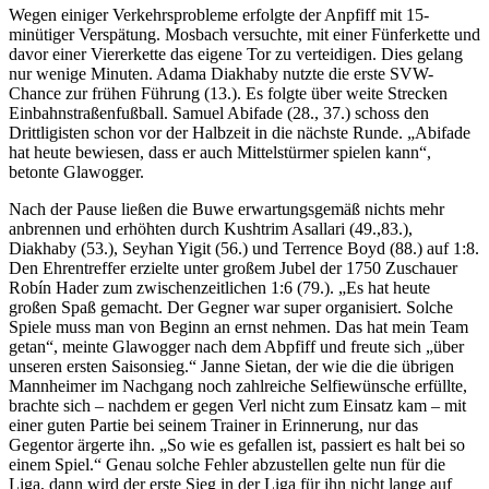
Wegen einiger Verkehrsprobleme erfolgte der Anpfiff mit 15-
minütiger Verspätung. Mosbach versuchte, mit einer Fünferkette und
davor einer Viererkette das eigene Tor zu verteidigen. Dies gelang
nur wenige Minuten. Adama Diakhaby nutzte die erste SVW-
Chance zur frühen Führung (13.). Es folgte über weite Strecken
Einbahnstraßenfußball. Samuel Abifade (28., 37.) schoss den
Drittligisten schon vor der Halbzeit in die nächste Runde. „Abifade
hat heute bewiesen, dass er auch Mittelstürmer spielen kann“,
betonte Glawogger.
Nach der Pause ließen die Buwe erwartungsgemäß nichts mehr
anbrennen und erhöhten durch Kushtrim Asallari (49.,83.),
Diakhaby (53.), Seyhan Yigit (56.) und Terrence Boyd (88.) auf 1:8.
Den Ehrentreffer erzielte unter großem Jubel der 1750 Zuschauer
Robín Hader zum zwischenzeitlichen 1:6 (79.). „Es hat heute
großen Spaß gemacht. Der Gegner war super organisiert. Solche
Spiele muss man von Beginn an ernst nehmen. Das hat mein Team
getan“, meinte Glawogger nach dem Abpfiff und freute sich „über
unseren ersten Saisonsieg.“ Janne Sietan, der wie die die übrigen
Mannheimer im Nachgang noch zahlreiche Selfiewünsche erfüllte,
brachte sich – nachdem er gegen Verl nicht zum Einsatz kam – mit
einer guten Partie bei seinem Trainer in Erinnerung, nur das
Gegentor ärgerte ihn. „So wie es gefallen ist, passiert es halt bei so
einem Spiel.“ Genau solche Fehler abzustellen gelte nun für die
Liga, dann wird der erste Sieg in der Liga für ihn nicht lange auf