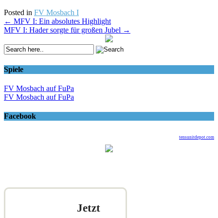
Posted in
FV Mosbach I
Post
←
MFV I: Ein absolutes Highlight
MFV I: Hader sorgte für großen Jubel
→
navigation
Spiele
FV Mosbach auf FuPa
FV Mosbach auf FuPa
Facebook
tensunitdepot.com
Jetzt