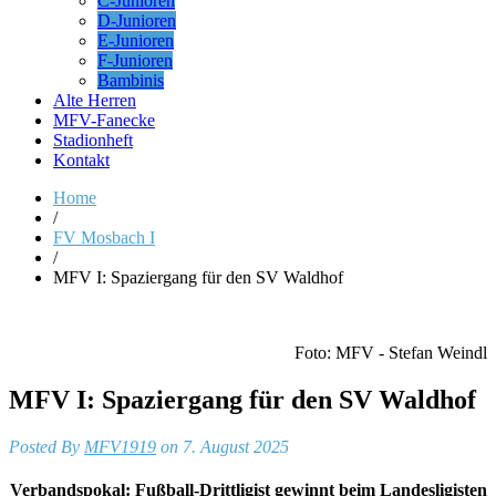
C-Junioren
D-Junioren
E-Junioren
F-Junioren
Bambinis
Alte Herren
MFV-Fanecke
Stadionheft
Kontakt
Home
/
FV Mosbach I
/
MFV I: Spaziergang für den SV Waldhof
Foto: MFV - Stefan Weindl
MFV I: Spaziergang für den SV Waldhof
Posted By
MFV1919
on 7. August 2025
Verbandspokal: Fußball-Drittligist gewinnt beim Landesligisten