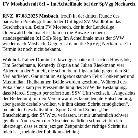
FV Mosbach mit 8:1 – Im Achtelfinale bei der SpVgg Neckarelz
RNZ, 07.08.2025 Mosbach.
(rodi) In der dritten Runde des
badischen Pokals griff auch der Drittligist SV Waldhof in das
Geschehen ein. Beim FV Mosbach, der in der Landesliga
Odenwald beheimatet ist, kamen die Buwe zu einem
standesgemäßen 8:1(3:0)-Sieg. Im Achtelfinale muss der SVW
wieder nach Mosbach, Gegner ist dann die SpVgg Neckarelz. Ein
Termin ist noch nicht bekannt.
Waldhof-Trainer Dominik Glawogger hatte mit Lucien Hawryluk,
Tim Sechelmann, Kennedy Okpala und Julian Rieckmann vier
Akteure in der Startelf, die schon beim Ligaauftakt gegen den SC
Verl aufliefen. Gar nicht im Aufgebot standen Felix Lohkemper und
Maximilian Thalhammer. Beide wurden geschont. Während des
Pokalspiels kam per Pressemitteilung des SVW die Bestätigung,
dass Marcel Seegert per sofort zum SSV Ulm wechselt. „Angesichts
der Bedeutung für den Verein war dies keine leichte Entscheidung,
aber gerade deshalb wollten wir ihm diesen Schritt ermöglichen“,
meinte der Geschäftsführer Sport Gerhard Zuber. „Die
Entscheidung, den SVW zu verlassen, ist mir unheimlich schwer
gefallen. Auch wenn der Abschied natürlich schmerzt, bin ich
überzeugt, dass es zum jetzigen Zeitpunkt der richtige Schritt für
mich ist“, meinte der Publikumsliebling.