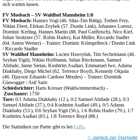
sich warten lassen.
FV Mosbach – SV Waldhof Mannheim 1:8
FV Mosbach:
Hannes Vogl (46. Silas-Tim Bittig), Torben Frey,
Niklas Ebert, Efekan Zeybek (57. Dustin Link), Johannes Lorenz,
Dominic Kerling, Hannes Martin (88. Paul Gutfleisch), Nico Kief,
Julian Stoitzner (57. Robin Hader), Kai Müller, Riccardo Stadler
(64. Anton Werner) – Trainer: Dominic Krümpelbeck / Dustin Link
/ Riccardo Stadler
SV Waldhof Mannheim:
Lucien Hawryluk, Tim Sechelmann (46.
Seyhan Yigit), Niklas Hoffmann, Julian Rieckmann, Samuel
Abifade, Janne Sietan, Kushtrim Asallari, Emmanuel Iwe, Adama
Diakhaby, Diego Michel (62. Terrence Boyd), Kennedy Okpala
(46. Djayson Eduardo Cardoso Mendes) – Trainer: Dominik
Glawogger / Asif Saric
Schiedsrichter:
Haris Kresser (Waldwimmersbach) –
Zuschauer:
1750
Tore:
0:1 Adama Diakhaby (12.), 0:2 Samuel Abifade (28.), 0:3
Samuel Abifade (37.), 0:4 Kushtrim Asallari (49.), 0:5 Adama
Diakhaby (53.), 0:6 Seyhan Yigit (56.), 1:6 Robin Hader (79.), 1:7
Kushtrim Asallari (83.), 1:8 Terrence Boyd (88.)
Die Statistiken zur Partie gibt es bei
FuPa
.
<- zurück zur Startseite