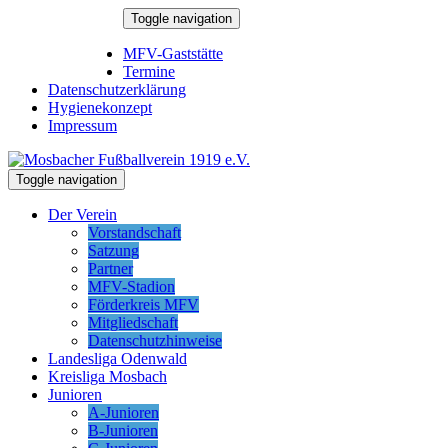
Skip
Toggle navigation
to
10. August 2026
content
MFV-Gaststätte
Termine
Datenschutzerklärung
Hygienekonzept
Impressum
Toggle navigation
Der Verein
Vorstandschaft
Satzung
Partner
MFV-Stadion
Förderkreis MFV
Mitgliedschaft
Datenschutzhinweise
Landesliga Odenwald
Kreisliga Mosbach
Junioren
A-Junioren
B-Junioren