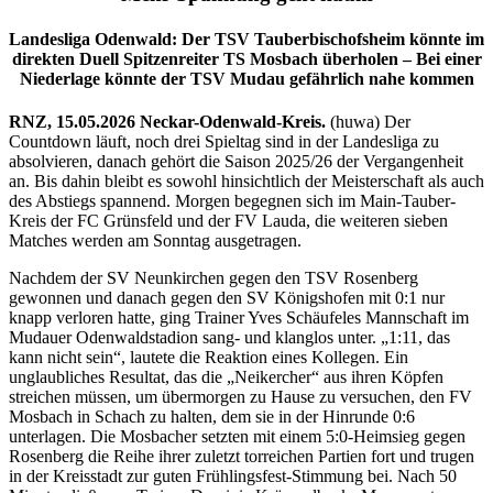
Landesliga Odenwald: Der TSV Tauberbischofsheim könnte im
direkten Duell Spitzenreiter TS Mosbach überholen – Bei einer
Niederlage könnte der TSV Mudau gefährlich nahe kommen
RNZ, 15.05.2026
Neckar-Odenwald-Kreis.
(huwa) Der
Countdown läuft, noch drei Spieltag sind in der Landesliga zu
absolvieren, danach gehört die Saison 2025/26 der Vergangenheit
an. Bis dahin bleibt es sowohl hinsichtlich der Meisterschaft als auch
des Abstiegs spannend. Morgen begegnen sich im Main-Tauber-
Kreis der FC Grünsfeld und der FV Lauda, die weiteren sieben
Matches werden am Sonntag ausgetragen.
Nachdem der SV Neunkirchen gegen den TSV Rosenberg
gewonnen und danach gegen den SV Königshofen mit 0:1 nur
knapp verloren hatte, ging Trainer Yves Schäufeles Mannschaft im
Mudauer Odenwaldstadion sang- und klanglos unter. „1:11, das
kann nicht sein“, lautete die Reaktion eines Kollegen. Ein
unglaubliches Resultat, das die „Neikercher“ aus ihren Köpfen
streichen müssen, um übermorgen zu Hause zu versuchen, den FV
Mosbach in Schach zu halten, dem sie in der Hinrunde 0:6
unterlagen. Die Mosbacher setzten mit einem 5:0-Heimsieg gegen
Rosenberg die Reihe ihrer zuletzt torreichen Partien fort und trugen
in der Kreisstadt zur guten Frühlingsfest-Stimmung bei. Nach 50