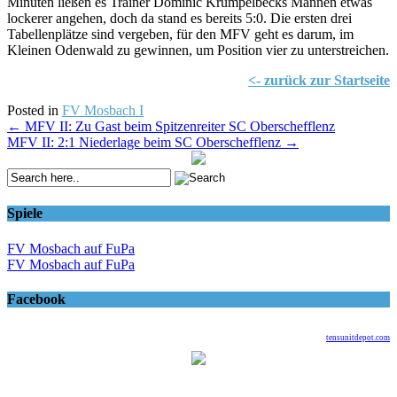
Minuten ließen es Trainer Dominic Krümpelbecks Mannen etwas
lockerer angehen, doch da stand es bereits 5:0. Die ersten drei
Tabellenplätze sind vergeben, für den MFV geht es darum, im
Kleinen Odenwald zu gewinnen, um Position vier zu unterstreichen.
<- zurück zur Startseite
Posted in
FV Mosbach I
Post
←
MFV II: Zu Gast beim Spitzenreiter SC Oberschefflenz
MFV II: 2:1 Niederlage beim SC Oberschefflenz
→
navigation
Spiele
FV Mosbach auf FuPa
FV Mosbach auf FuPa
Facebook
tensunitdepot.com