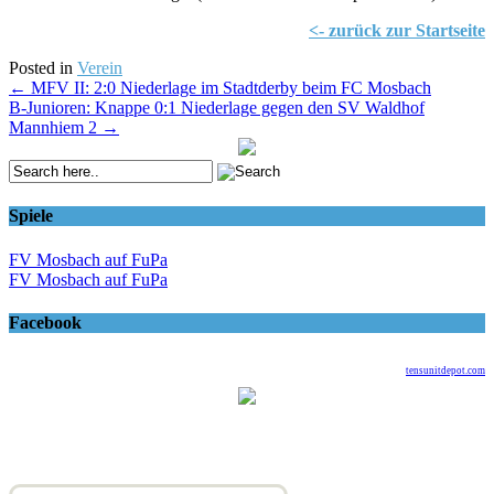
<- zurück zur Startseite
Posted in
Verein
Post
←
MFV II: 2:0 Niederlage im Stadtderby beim FC Mosbach
B-Junioren: Knappe 0:1 Niederlage gegen den SV Waldhof
navigation
Mannhiem 2
→
Spiele
FV Mosbach auf FuPa
FV Mosbach auf FuPa
Facebook
tensunitdepot.com