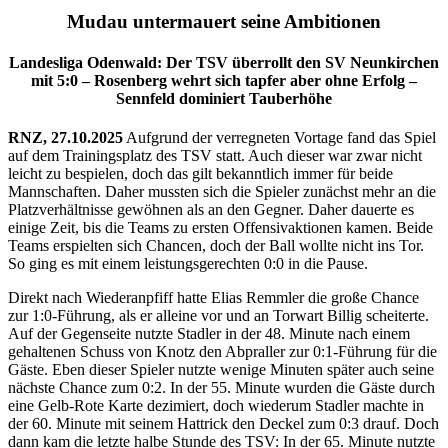
Mudau untermauert seine Ambitionen
Landesliga Odenwald: Der TSV überrollt den SV Neunkirchen
mit 5:0 – Rosenberg wehrt sich tapfer aber ohne Erfolg –
Sennfeld dominiert Tauberhöhe
RNZ, 27.10.2025
Aufgrund der verregneten Vortage fand das Spiel
auf dem Trainingsplatz des TSV statt. Auch dieser war zwar nicht
leicht zu bespielen, doch das gilt bekanntlich immer für beide
Mannschaften. Daher mussten sich die Spieler zunächst mehr an die
Platzverhältnisse gewöhnen als an den Gegner. Daher dauerte es
einige Zeit, bis die Teams zu ersten Offensivaktionen kamen. Beide
Teams erspielten sich Chancen, doch der Ball wollte nicht ins Tor.
So ging es mit einem leistungsgerechten 0:0 in die Pause.
Direkt nach Wiederanpfiff hatte Elias Remmler die große Chance
zur 1:0-Führung, als er alleine vor und an Torwart Billig scheiterte.
Auf der Gegenseite nutzte Stadler in der 48. Minute nach einem
gehaltenen Schuss von Knotz den Abpraller zur 0:1-Führung für die
Gäste. Eben dieser Spieler nutzte wenige Minuten später auch seine
nächste Chance zum 0:2. In der 55. Minute wurden die Gäste durch
eine Gelb-Rote Karte dezimiert, doch wiederum Stadler machte in
der 60. Minute mit seinem Hattrick den Deckel zum 0:3 drauf. Doch
dann kam die letzte halbe Stunde des TSV: In der 65. Minute nutzte