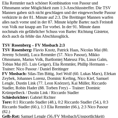
Elia Remmler nach schöner Kombination von Pasour und
Ohnsmann seine Möglichkeit zum 1:3-Anschlusstreffer. Die TSV
Mannen gaben sich nicht geschlagen und der eingewechselte Pasour
verkürzte in der 81. Minute auf 2:3. Die Breitinger Mannen warfen
alles nach vorne und in der 87. Minute köpfte Bartec nach Freistoß
von Volk nur knapp am Tor vorbei. In der 91. Minute dann
nochmals ein gefährlicher Schuss von Bartec Richtung Gästetor,
doch auch da fehlte das Abschlussglück.
TSV Rosenberg – FV Mosbach 2:3
TSV Rosenberg:
Flavio Knotz, Patrick Haas, Nicolas Mai (80.
Jeremy Schmitt), Luca Remmler (57. Nico Pasour), Mikko
Ohnsmann, Marius Volk, Bartlomiej Mateusz Flis, Linus Galm,
Tobias Mai (65. Luis Geiger), Elia Remmler, Phillip Hermann –
Trainer: Nico Pasour / Daniel Breitinger
FV Mosbach:
Silas-Tim Bittig, Joel Wolf (60. Lukas Marx), Efekan
Zeybek, Johannes Lorenz, Dominic Kerling, Nico Kief, Samuel
Lengle, Dustin Link (77. Leon Knörzer), Kai Müller, Riccardo
Stadler, Robin Hader (88. Torben Frey) – Trainer: Dominic
Krümpelbeck / Dustin Link / Riccardo Stadler
Schiedsrichter:
Gabriel Richter
Tore:
0:1 Riccardo Stadler (48.), 0:2 Riccardo Stadler (54.), 0:3
Riccardo Stadler (60.), 1:3 Elia Remmler (66.), 2:3 Nico Pasour
(82.)
Gelb-Rot:
Samuel Lengle (56./FV Mosbach/Unsportlichkeit)