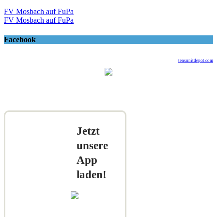
FV Mosbach auf FuPa
FV Mosbach auf FuPa
Facebook
tensunitdepot.com
Jetzt
unsere
App
laden!