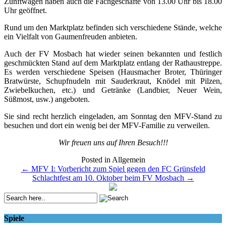
Zunftwägen haben auch die Fachgeschäfte von 13.00 Uhr bis 18.00
Uhr geöffnet.
Rund um den Marktplatz befinden sich verschiedene Stände, welche
ein Vielfalt von Gaumenfreuden anbieten.
Auch der FV Mosbach hat wieder seinen bekannten und festlich
geschmückten Stand auf dem Marktplatz entlang der Rathaustreppe.
Es werden verschiedene Speisen (Hausmacher Broter, Thüringer
Bratwürste, Schupfnudeln mit Sauderkraut, Knödel mit Pilzen,
Zwiebelkuchen, etc.) und Getränke (Landbier, Neuer Wein,
Süßmost, usw.) angeboten.
Sie sind recht herzlich eingeladen, am Sonntag den MFV-Stand zu
besuchen und dort ein wenig bei der MFV-Familie zu verweilen.
Wir freuen uns auf Ihren Besuch!!!
Posted in Allgemein
Post
←
MFV I: Vorbericht zum Spiel gegen den FC Grünsfeld
Schlachtfest am 10. Oktober beim FV Mosbach
→
navigation
Spiele