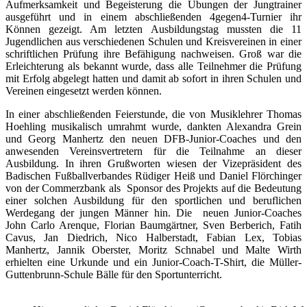
Aufmerksamkeit und Begeisterung die Übungen der Jungtrainer
ausgeführt und in einem abschließenden 4gegen4-Turnier ihr
Können gezeigt. Am letzten Ausbildungstag mussten die 11
Jugendlichen aus verschiedenen Schulen und Kreisvereinen in einer
schriftlichen Prüfung ihre Befähigung nachweisen. Groß war die
Erleichterung als bekannt wurde, dass alle Teilnehmer die Prüfung
mit Erfolg abgelegt hatten und damit ab sofort in ihren Schulen und
Vereinen eingesetzt werden können.
In einer abschließenden Feierstunde, die von Musiklehrer Thomas
Hoehling musikalisch umrahmt wurde, dankten Alexandra Grein
und Georg Manhertz den neuen DFB-Junior-Coaches und den
anwesenden Vereinsvertretern für die Teilnahme an dieser
Ausbildung. In ihren Grußworten wiesen der Vizepräsident des
Badischen Fußballverbandes Rüdiger Heiß und Daniel Flörchinger
von der Commerzbank als Sponsor des Projekts auf die Bedeutung
einer solchen Ausbildung für den sportlichen und beruflichen
Werdegang der jungen Männer hin. Die neuen Junior-Coaches
John Carlo Arenque, Florian Baumgärtner, Sven Berberich, Fatih
Cavus, Jan Diedrich, Nico Halberstadt, Fabian Lex, Tobias
Manhertz, Jannik Oberster, Moritz Schnabel und Malte Wirth
erhielten eine Urkunde und ein Junior-Coach-T-Shirt, die Müller-
Guttenbrunn-Schule Bälle für den Sportunterricht.