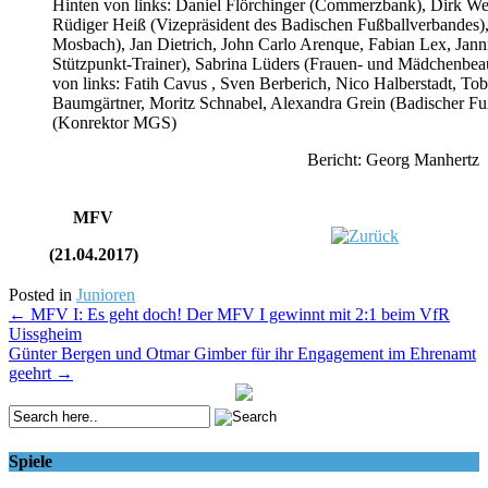
Hinten von links: Daniel Flörchinger (Commerzbank), Dirk We
Rüdiger Heiß (Vizepräsident des Badischen Fußballverbandes),
Mosbach), Jan Dietrich, John Carlo Arenque, Fabian Lex, Jan
Stützpunkt-Trainer), Sabrina Lüders (Frauen- und Mädchenbea
von links: Fatih Cavus , Sven Berberich, Nico Halberstadt, Tob
Baumgärtner, Moritz Schnabel, Alexandra Grein (Badischer F
(Konrektor MGS)
Bericht: Georg Manhertz
MFV
(21.04.2017)
Posted in
Junioren
Post
←
MFV I: Es geht doch! Der MFV I gewinnt mit 2:1 beim VfR
Uissgheim
navigation
Günter Bergen und Otmar Gimber für ihr Engagement im Ehrenamt
geehrt
→
Spiele