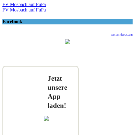
FV Mosbach auf FuPa
FV Mosbach auf FuPa
Facebook
tensunitdepot.com
Jetzt
unsere
App
laden!