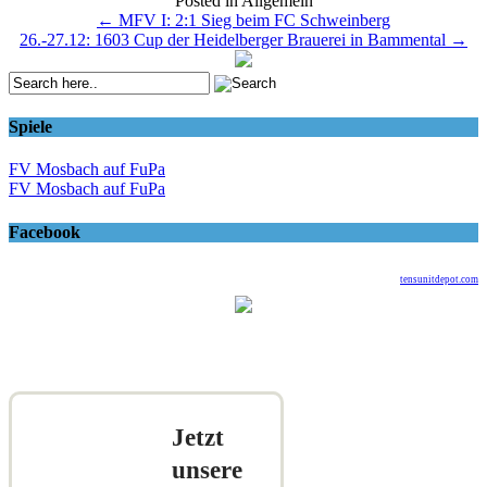
Posted in Allgemein
Post
←
MFV I: 2:1 Sieg beim FC Schweinberg
26.-27.12: 1603 Cup der Heidelberger Brauerei in Bammental
→
navigation
Spiele
FV Mosbach auf FuPa
FV Mosbach auf FuPa
Facebook
tensunitdepot.com
Jetzt
unsere