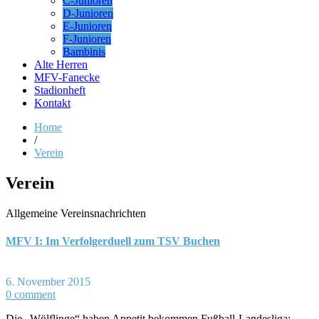
C-Junioren
D-Junioren
E-Junioren
F-Junioren
Bambinis
Alte Herren
MFV-Fanecke
Stadionheft
Kontakt
Home
/
Verein
Verein
Allgemeine Vereinsnachrichten
MFV I: Im Verfolgerduell zum TSV Buchen
6. November 2015
0 comment
Die „Wölflinge“ haben Appetit bekommen Fußball-Landesliga: