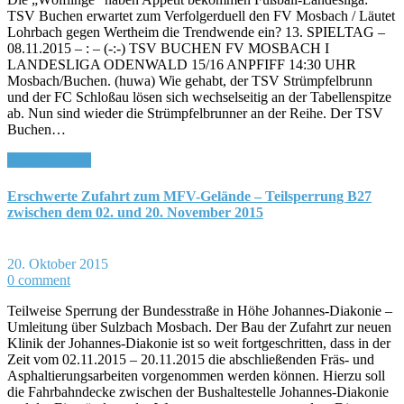
TSV Buchen erwartet zum Verfolgerduell den FV Mosbach / Läutet
Lohrbach gegen Wertheim die Trendwende ein? 13. SPIELTAG –
08.11.2015 – : – (-:-) TSV BUCHEN FV MOSBACH I
LANDESLIGA ODENWALD 15/16 ANPFIFF 14:30 UHR
Mosbach/Buchen. (huwa) Wie gehabt, der TSV Strümpfelbrunn
und der FC Schloßau lösen sich wechselseitig an der Tabellenspitze
ab. Nun sind wieder die Strümpfelbrunner an der Reihe. Der TSV
Buchen…
Read More >>
Erschwerte Zufahrt zum MFV-Gelände – Teilsperrung B27
zwischen dem 02. und 20. November 2015
20. Oktober 2015
0 comment
Teilweise Sperrung der Bundesstraße in Höhe Johannes-Diakonie –
Umleitung über Sulzbach Mosbach. Der Bau der Zufahrt zur neuen
Klinik der Johannes-Diakonie ist so weit fortgeschritten, dass in der
Zeit vom 02.11.2015 – 20.11.2015 die abschließenden Fräs- und
Asphaltierungsarbeiten vorgenommen werden können. Hierzu soll
die Fahrbahndecke zwischen der Bushaltestelle Johannes-Diakonie