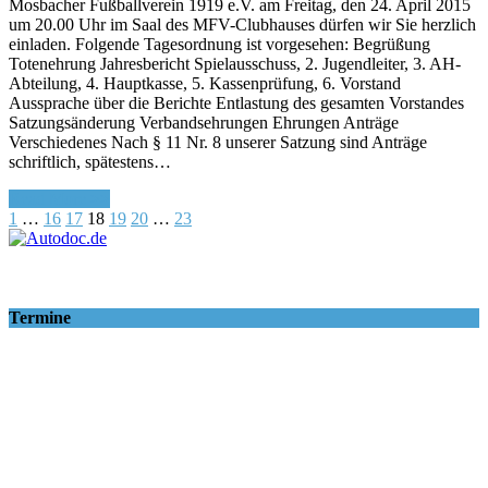
Mosbacher Fußballverein 1919 e.V. am Freitag, den 24. April 2015
um 20.00 Uhr im Saal des MFV-Clubhauses dürfen wir Sie herzlich
einladen. Folgende Tagesordnung ist vorgesehen: Begrüßung
Totenehrung Jahresbericht Spielausschuss, 2. Jugendleiter, 3. AH-
Abteilung, 4. Hauptkasse, 5. Kassenprüfung, 6. Vorstand
Aussprache über die Berichte Entlastung des gesamten Vorstandes
Satzungsänderung Verbandsehrungen Ehrungen Anträge
Verschiedenes Nach § 11 Nr. 8 unserer Satzung sind Anträge
schriftlich, spätestens…
Read More >>
1
…
16
17
18
19
20
…
23
Termine