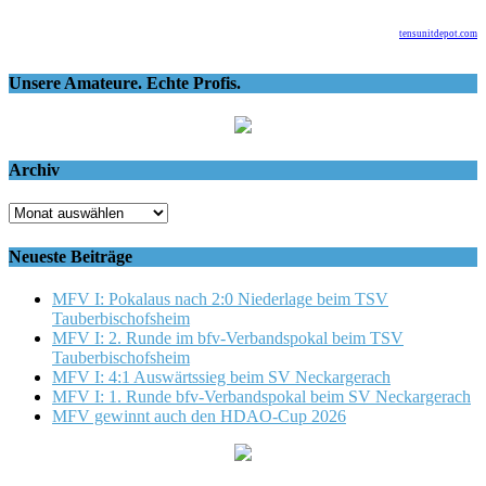
tensunitdepot.com
Unsere Amateure. Echte Profis.
Archiv
Archiv
Neueste Beiträge
MFV I: Pokalaus nach 2:0 Niederlage beim TSV
Tauberbischofsheim
MFV I: 2. Runde im bfv-Verbandspokal beim TSV
Tauberbischofsheim
MFV I: 4:1 Auswärtssieg beim SV Neckargerach
MFV I: 1. Runde bfv-Verbandspokal beim SV Neckargerach
MFV gewinnt auch den HDAO-Cup 2026