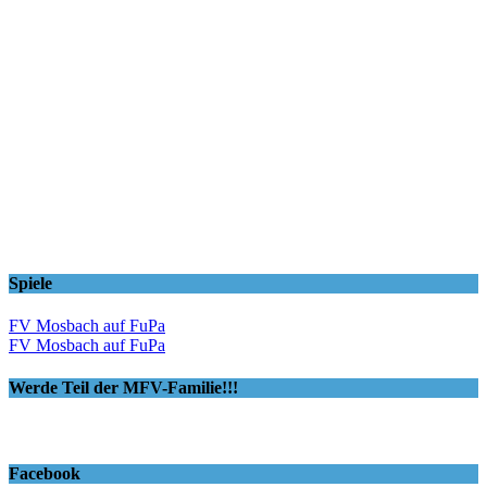
Spiele
FV Mosbach auf FuPa
FV Mosbach auf FuPa
Werde Teil der MFV-Familie!!!
Facebook