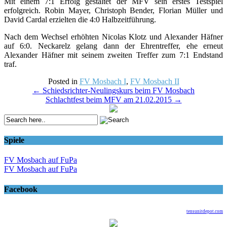
Mit einem 7:1 Erfolg gestaltet der MFV sein erstes Testspiel
erfolgreich. Robin Mayer, Christoph Bender, Florian Müller und
David Cardal erzielten die 4:0 Halbzeitführung.
Nach dem Wechsel erhöhten Nicolas Klotz und Alexander Häfner
auf 6:0. Neckarelz gelang dann der Ehrentreffer, ehe erneut
Alexander Häfner mit seinem zweiten Treffer zum 7:1 Endstand
traf.
Posted in
FV Mosbach I
,
FV Mosbach II
Post
←
Schiedsrichter-Neulingskurs beim FV Mosbach
Schlachtfest beim MFV am 21.02.2015
→
navigation
Spiele
FV Mosbach auf FuPa
FV Mosbach auf FuPa
Facebook
tensunitdepot.com