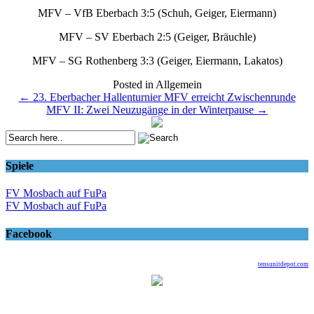
MFV – VfB Eberbach 3:5 (Schuh, Geiger, Eiermann)
MFV – SV Eberbach 2:5 (Geiger, Bräuchle)
MFV – SG Rothenberg 3:3 (Geiger, Eiermann, Lakatos)
Posted in Allgemein
Post
←
23. Eberbacher Hallenturnier MFV erreicht Zwischenrunde
MFV II: Zwei Neuzugänge in der Winterpause
→
navigation
Spiele
FV Mosbach auf FuPa
FV Mosbach auf FuPa
Facebook
tensunitdepot.com