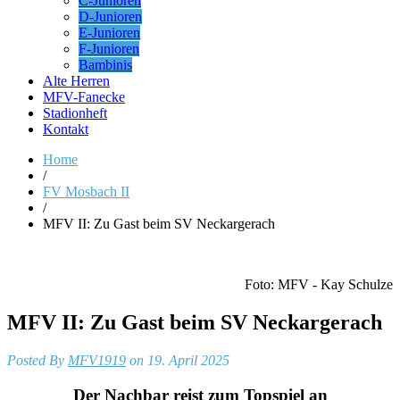
C-Junioren
D-Junioren
E-Junioren
F-Junioren
Bambinis
Alte Herren
MFV-Fanecke
Stadionheft
Kontakt
Home
/
FV Mosbach II
/
MFV II: Zu Gast beim SV Neckargerach
Foto: MFV - Kay Schulze
MFV II: Zu Gast beim SV Neckargerach
Posted By
MFV1919
on 19. April 2025
Der Nachbar reist zum Topspiel an