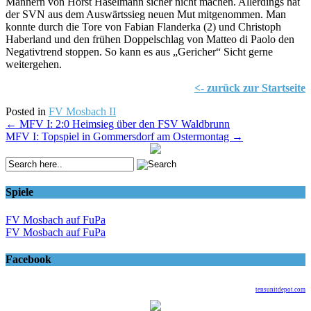
Männern von Horst Haselmann sicher nicht machen. Allerdings hat
der SVN aus dem Auswärtssieg neuen Mut mitgenommen. Man
konnte durch die Tore von Fabian Flanderka (2) und Christoph
Haberland und den frühen Doppelschlag von Matteo di Paolo den
Negativtrend stoppen. So kann es aus „Gericher“ Sicht gerne
weitergehen.
<- zurück zur Startseite
Posted in
FV Mosbach II
Post
←
MFV I: 2:0 Heimsieg über den FSV Waldbrunn
MFV I: Topspiel in Gommersdorf am Ostermontag
→
navigation
Spiele
FV Mosbach auf FuPa
FV Mosbach auf FuPa
Facebook
tensunitdepot.com