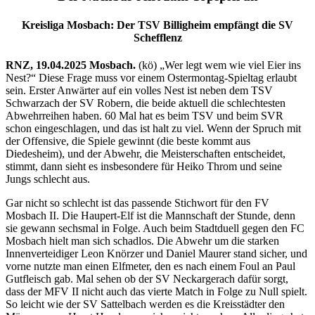
Kreisliga Mosbach: Der TSV Billigheim empfängt die SV
Schefflenz
RNZ, 19.04.2025 Mosbach.
(kö) „Wer legt wem wie viel Eier ins
Nest?“ Diese Frage muss vor einem Ostermontag-Spieltag erlaubt
sein. Erster Anwärter auf ein volles Nest ist neben dem TSV
Schwarzach der SV Robern, die beide aktuell die schlechtesten
Abwehrreihen haben. 60 Mal hat es beim TSV und beim SVR
schon eingeschlagen, und das ist halt zu viel. Wenn der Spruch mit
der Offensive, die Spiele gewinnt (die beste kommt aus
Diedesheim), und der Abwehr, die Meisterschaften entscheidet,
stimmt, dann sieht es insbesondere für Heiko Throm und seine
Jungs schlecht aus.
Gar nicht so schlecht ist das passende Stichwort für den FV
Mosbach II. Die Haupert-Elf ist die Mannschaft der Stunde, denn
sie gewann sechsmal in Folge. Auch beim Stadtduell gegen den FC
Mosbach hielt man sich schadlos. Die Abwehr um die starken
Innenverteidiger Leon Knörzer und Daniel Maurer stand sicher, und
vorne nutzte man einen Elfmeter, den es nach einem Foul an Paul
Gutfleisch gab. Mal sehen ob der SV Neckargerach dafür sorgt,
dass der MFV II nicht auch das vierte Match in Folge zu Null spielt.
So leicht wie der SV Sattelbach werden es die Kreisstädter den