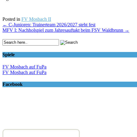
Posted in
FV Mosbach II
Post
←
C-Junioren: Trainerteam 2026/2027 steht fest
MFV I: Nachholspiel zum Jahresauftakt beim FSV Waldbrunn
→
navigation
Spiele
FV Mosbach auf FuPa
FV Mosbach auf FuPa
Facebook