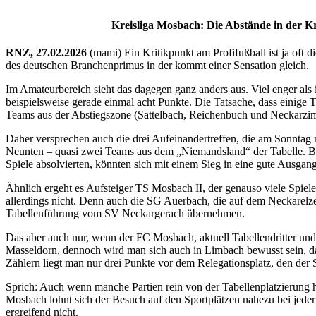
Kreisliga Mosbach: Die Abstände in der K
RNZ, 27.02.2026
(mami) Ein Kritikpunkt am Profifußball ist ja oft 
des deutschen Branchenprimus in der kommt einer Sensation gleich.
Im Amateurbereich sieht das dagegen ganz anders aus. Viel enger al
beispielsweise gerade einmal acht Punkte. Die Tatsache, dass einige T
Teams aus der Abstiegszone (Sattelbach, Reichenbuch und Neckarzimme
Daher versprechen auch die drei Aufeinandertreffen, die am Sonntag
Neunten – quasi zwei Teams aus dem „Niemandsland“ der Tabelle. Bei g
Spiele absolvierten, könnten sich mit einem Sieg in eine gute Ausga
Ähnlich ergeht es Aufsteiger TS Mosbach II, der genauso viele Spiel
allerdings nicht. Denn auch die SG Auerbach, die auf dem Neckarelzer
Tabellenführung vom SV Neckargerach übernehmen.
Das aber auch nur, wenn der FC Mosbach, aktuell Tabellendritter und e
Masseldorn, dennoch wird man sich auch in Limbach bewusst sein, das
Zählern liegt man nur drei Punkte vor dem Relegationsplatz, den der 
Sprich: Auch wenn manche Partien rein von der Tabellenplatzierung her
Mosbach lohnt sich der Besuch auf den Sportplätzen nahezu bei jeder 
ergreifend nicht.