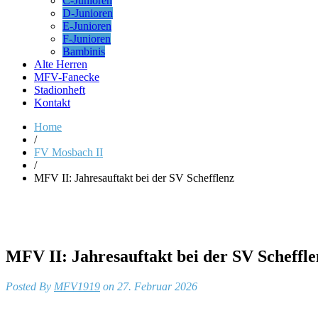
C-Junioren
D-Junioren
E-Junioren
F-Junioren
Bambinis
Alte Herren
MFV-Fanecke
Stadionheft
Kontakt
Home
/
FV Mosbach II
/
MFV II: Jahresauftakt bei der SV Schefflenz
MFV II: Jahresauftakt bei der SV Scheffle
Posted By
MFV1919
on 27. Februar 2026