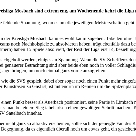
reisliga Mosbach sind extrem eng, am Wochenende kehrt die Liga
die fehlende Spannung, wenn es um die jeweiligen Meisterschaften geht
s in der Kreisliga Mosbach kann es wohl kaum zugehen. Tabellenführe
eams noch Nachholspiele zu absolvieren haben, trägt ebenfalls dazu bei
rn) haben 15 Spiele absolviert, der Rest der Liga erst 14, beziehungs
 nachgeholt werden, einiges an Spannung. Wenn die SV Schefflenz den 
enauerer Betrachtung sind aber beide eben noch in voller Schlagdistan
ngslage bringen, um noch einmal ganz vorne anzugreifen.
e wie die SVS gespielt, dabei aber sogar noch einen Punkt mehr eingef
 Kunstrasen zu Gast ist, ist mittendrin im Rennen um die Spitzenplätze
inen Punkt besser als Auerbach positioniert, seine Partie in Limbach n
s man bei einem Sieg tabellarisch einen gewaltigen Schritt machen kö
SV Sattelbach innehat.
 nicht ganz so attraktiv erscheinen, sollte sich der geneigte Fan des K
Begegnung, da es eigentlich überall noch um etwas geht, ein gesicherte