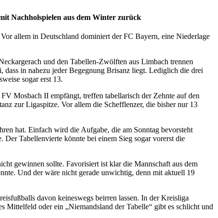
 mit Nachholspielen aus dem Winter zurück
. Vor allem in Deutschland dominiert der FC Bayern, eine Niederlage
r Neckargerach und den Tabellen-Zwölften aus Limbach trennen
, dass in nahezu jeder Begegnung Brisanz liegt. Lediglich die drei
weise sogar erst 13.
FV Mosbach II empfängt, treffen tabellarisch der Zehnte auf den
z zur Ligaspitze. Vor allem die Schefflenzer, die bisher nur 13
ahren hat. Einfach wird die Aufgabe, die am Sonntag bevorsteht
. Der Tabellenvierte könnte bei einem Sieg sogar vorerst die
icht gewinnen sollte. Favorisiert ist klar die Mannschaft aus dem
nnte. Und der wäre nicht gerade unwichtig, denn mit aktuell 19
reisfußballs davon keineswegs beirren lassen. In der Kreisliga
s Mittelfeld oder ein „Niemandsland der Tabelle“ gibt es schlicht und