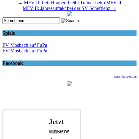
Post
←
MFV II: Leif Haupert bleibt Trainer beim MFV II
MFV II: Jahresauftakt bei der SV Schefflenz
→
navigation
Spiele
FV Mosbach auf FuPa
FV Mosbach auf FuPa
Facebook
tensunitdepot.com
Jetzt
unsere