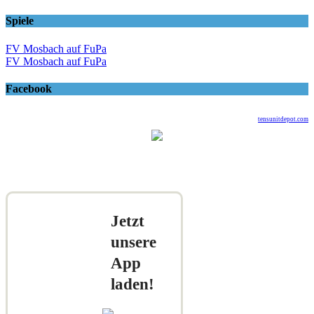
Spiele
FV Mosbach auf FuPa
FV Mosbach auf FuPa
Facebook
tensunitdepot.com
Jetzt
unsere
App
laden!