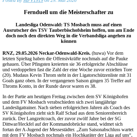
Posted By
MFV1919
on 29. Mai 2026
Fernduell um die Meisterschafter zu
Landesliga Odenwald: TS Mosbach muss auf einen
Ausrutscher des TSV Tauberbischofsheim hoffen, um am Ende
doch noch den direkten Weg in die Verbandsliga angehen zu
können
RNZ, 29.05.2026
Neckar-Odenwald-Kreis.
(huwa) Vor dem
letzten Spieltag haben die Offensivkräfte nochmals auf die Pauke
gehauen. Über Pfingsten kreierten sie 36 erfolgreiche Abschlüsse
und verdoppelten fast die Zahl der eine Woche zuvor erzielten Tore
(20). Mudaus Kevin Throm steht in der Ligatorschützenliste mit 31
Goals ganz oben. In der vergangenen Saison gingen 35 Treffer auf
Throms Konto, in der Runde davor waren es 38.
In der Partie am heutigen Freitag zwischen dem SV Königshofen
und dem FV Mosbach verabschieden sich zwei langjährige
Landesligatrainer. Nach sieben erfolgreichen Jahren als Coach des
SV Königshofen zieht sich Ralf Schad aus dem Seniorenbereich
zurück. Der Langzeitcoach, der zuvor zwölf Jahre bei der SG
Dittwar/Heckfel auf der Kommandobrücke stand, widmet sich
fortan der A-Jugend der Messestädter. „Zum Saisonabschluss wartet
mit dem FV Mosbach nochmals ein Hochkaräter der Liga auf uns“,