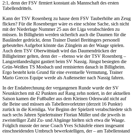
2:1, denn der FSV firmiert konstant als Mannschaft des ersten
Tabellendrittels.
Kann der TSV Rosenberg zu hause dem FSV Tauberhöhe am Zeug
flicken? Für die Rosenberger wäre es eine schöne Sache, sich nicht
mit der Niederlage Nummer 25 aus der Liga verabschieden zu
müssen. In Billigheim werden sicherlich auch die Daumen für die
Bauländer gedrückt, denn Trainer Daniel Breitingers personell
gebeuteltes Aufgebot könnte das Zünglein an der Waage spielen.
Auch dem TSV Oberwittstadt wird das Daumendrücken der
Billigheimer gelten, denn der – ebenso wie der TSV Rosenberg –
Langzeitlandesligist gastiert beim SV Nassig. Jüngst besiegten die
Grün-Weißen TS Mosbach und remisierten danach in Billigheim.
Ergo besteht kein Grund für eine eventuelle Vermutung, Trainer
Mario Grecos Equipe werde als Außenseiter nach Nassig fahren.
In der Endabrechnung der vergangenen Runde wurde der SV
Neunkirchen mit 42 Punkten auf Rang zehn notiert, in der aktuellen
Saison kamen die Fußballer aus dem Kleinen Odenwald nicht auf
die Beine und müssen als Tabellenvorletzter (derzeit 16 Punkte)
zurück in die Kreisliga. Vor Beginn der Spielzeit verabschiedete sich
nach sechs Jahren Spielertrainer Florian Müller und die jeweils in
zweistelliger Zahl Zu- und Abgänge hielten sich etwa die Waage.
Folglich musste der neue Coach Yves Schäufele einen insgesamt
einschneidenden Umbruch bewerkstelligen, der – am Tabellenstand