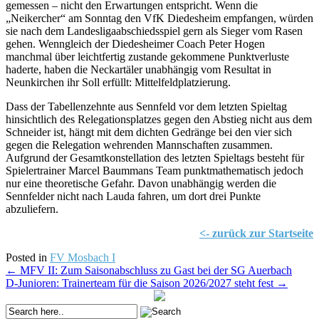
gemessen – nicht den Erwartungen entspricht. Wenn die
„Neikercher“ am Sonntag den VfK Diedesheim empfangen, würden
sie nach dem Landesligaabschiedsspiel gern als Sieger vom Rasen
gehen. Wenngleich der Diedesheimer Coach Peter Hogen
manchmal über leichtfertig zustande gekommene Punktverluste
haderte, haben die Neckartäler unabhängig vom Resultat in
Neunkirchen ihr Soll erfüllt: Mittelfeldplatzierung.
Dass der Tabellenzehnte aus Sennfeld vor dem letzten Spieltag
hinsichtlich des Relegationsplatzes gegen den Abstieg nicht aus dem
Schneider ist, hängt mit dem dichten Gedränge bei den vier sich
gegen die Relegation wehrenden Mannschaften zusammen.
Aufgrund der Gesamtkonstellation des letzten Spieltags besteht für
Spielertrainer Marcel Baummans Team punktmathematisch jedoch
nur eine theoretische Gefahr. Davon unabhängig werden die
Sennfelder nicht nach Lauda fahren, um dort drei Punkte
abzuliefern.
<- zurück zur Startseite
Posted in
FV Mosbach I
Post
←
MFV II: Zum Saisonabschluss zu Gast bei der SG Auerbach
D-Junioren: Trainerteam für die Saison 2026/2027 steht fest
→
navigation