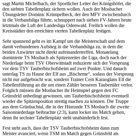
sagt Martin Michelbach, der Sportlicher Leiter der Königshöfer, die
den siebten Tabellenplatz sichern wollen. Auch der Mosbacher
Übungsleiter Dominic Krümpelbeck, der den MFV zwischendurch
in die Verbandsliga führte, schnuppert nach sieben FV-Jahren heute
letztmals die Luft der Landesliga Odenwald. Freilich wollen die
Kreisstädter den erreichten vierten Tabellenplatz festigen.
Sehr spannend geht es im Kampf um die Meisterschaft und dem
damit verbundenen Aufstieg in die Verbandsliga zu, in dem die
beiden Anwärter nicht direkt aufeinandertreffen. Monatelang
dominierte TS Mosbach als Spitzenreiter die Liga, doch nach der
Niederlage beim TSV Oberwittstadt reduzierte sich der Vorsprung
vor dem TSV Tauberbischofsheim auf zwei Punkte. Und danach
unterlag TS zu Hause der Elf aus „Bischeme“, sodass der Vorsprung
nicht nur aufgebracht war, sondern Trainer Cem Karaoglans Elf die
Tabellenführung an die um einen Zähler besseren Taubertäler verlor.
Folglich müssen die Mosbacher ihr Heimspiel gegen den FC
Grünsfeld unbedingt gewinnen, um Tauberbischofsheim eventuell
wieder die Spitzenposition streitig machen zu können. Die Truppe
aus dem Grünbachtal, die in der Hinrunde TS Mosbach die zweite
Saisonniederlage beibrachte (2:3), kann locker ins Match gehen,
denn ihr sechster Tabellenplatz steht unabänderlich fest.
Fest steht auch, dass der TSV Tauberbischofsheim dann zum
Meister avanciert, wenn TSM im Match gegen Grünsfeld als