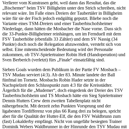
Verlierer vom Kunstrasen geht, weil dann das Resultat, das die
„Bischemer“ beim TSV Billigheim unter den Strich schreiben, nicht
relevant wäre. Im Falle eines Dreiers der Taubertäler in Billigheim
wäre für sie der Fisch jedoch endgültig geputzt. Bliebe noch die
Variante eines TSM-Dreiers und einer Tauberbischofsheimer
Niederlage, dann hätten die Mosbacher die Nase vorne. Dass sich
die 33-Punkte-Billigheimer reinhängen, um im Fernduell mit dem
FSV Tauberhöhe (ebenfalls 33 Zähler) und dem SV Nassig (34
Punkte) doch noch die Relegation abzuwenden, versteht sich von
selbst. Eine mitentscheidende Bedeutung wird der Personalie
zukommen, ob TSV-Spielertrainer Robin Heß (Handoperation) und
Sven Berberich (verletzt) fürs „Finale“ einsatzfähig sind.
Sieben Goals wurden dem Publikum in der Partie FV Mosbach –
TSV Mudau serviert (4:3). Ab der 83. Minute landete der Ball
fünfmal im Tornetz. Mosbachs Robin Hader setzte in der
Nachspielzeit den Schlusspunkt zum 4:3 für die Kreisstädter.
Ärgerlich für die „Mudemer“, doch eingedenk der Dreier des TSV
Tauberbischofsheim und TS Mosbach hätte ein Sieg Spielertrainer
Dennis Hutters Crew dem zweiten Tabellenplatz nicht
nähergebracht. Mit derzeit zehn Punkten Vorsprung und der
ligabesten Tordifferenz von plus 66 Rang drei zu belegen, spricht
aber für die Qualität der Hutter-Elf, die den FSV Waldbrunn zum
(fast) Lokalderby empfängt. Nicht von ungefähr besiegten Trainer
Dominik Webers Waldbrunner in der Hinrunde den TSV Mudau mit