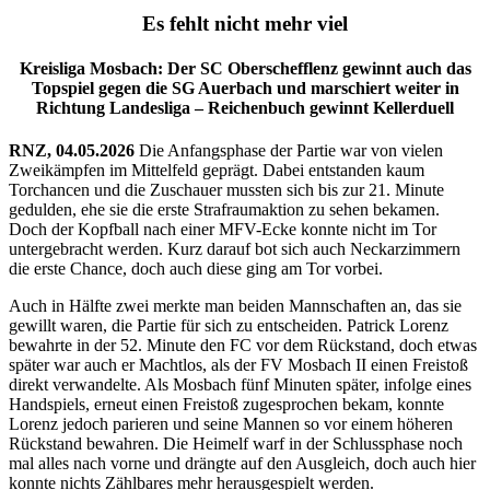
Es fehlt nicht mehr viel
Kreisliga Mosbach: Der SC Oberschefflenz gewinnt auch das
Topspiel gegen die SG Auerbach und marschiert weiter in
Richtung Landesliga – Reichenbuch gewinnt Kellerduell
RNZ, 04.05.2026
Die Anfangsphase der Partie war von vielen
Zweikämpfen im Mittelfeld geprägt. Dabei entstanden kaum
Torchancen und die Zuschauer mussten sich bis zur 21. Minute
gedulden, ehe sie die erste Strafraumaktion zu sehen bekamen.
Doch der Kopfball nach einer MFV-Ecke konnte nicht im Tor
untergebracht werden. Kurz darauf bot sich auch Neckarzimmern
die erste Chance, doch auch diese ging am Tor vorbei.
Auch in Hälfte zwei merkte man beiden Mannschaften an, das sie
gewillt waren, die Partie für sich zu entscheiden. Patrick Lorenz
bewahrte in der 52. Minute den FC vor dem Rückstand, doch etwas
später war auch er Machtlos, als der FV Mosbach II einen Freistoß
direkt verwandelte. Als Mosbach fünf Minuten später, infolge eines
Handspiels, erneut einen Freistoß zugesprochen bekam, konnte
Lorenz jedoch parieren und seine Mannen so vor einem höheren
Rückstand bewahren. Die Heimelf warf in der Schlussphase noch
mal alles nach vorne und drängte auf den Ausgleich, doch auch hier
konnte nichts Zählbares mehr herausgespielt werden.