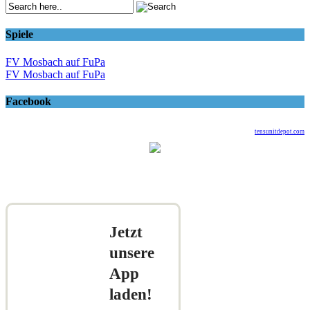
Spiele
FV Mosbach auf FuPa
FV Mosbach auf FuPa
Facebook
tensunitdepot.com
Jetzt
unsere
App
laden!