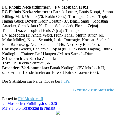
FC Phönix Neckarzimmern – FV Mosbach II 0:1
FC Phönix Neckarzimmern:
Patrick Lorenz, Louis Knopf, Simon
Rilling, Mark Uriarte (76. Robin Goos), Tim Jupe, Drazen Topic,
Hakan Güler, Devran Kadir Cosgun (87. Ismail Saral), Sebastian
Anacker, Cem Aslan (70. Denis Schneider), Florian Zejnaj –
Trainer: Drazen Topic / Denis Zejnaj / Tim Jupe
FV Mosbach II:
Andre Wastl, Frank Fenzl, Martin Ritter (60.
Mirko Müller), Kevin Schmidt, Luka Omeragic, Norman Seehrich,
Finn Ballenweg, Noah Schleihauf (46. Nico Sky Bäkefeld),
Christoph Bender, Benjamin Gojani (80. Oleksandr Tsaplia), Burak
Kadioglu – Trainer: Leif Haupert / Marco Sarrach-Ditte
Schiedsrichter:
Sascha Zielinski
Tore:
0:1 Kevin Schmidt (56.)
Besondere Vorkommnisse:
Burak Kadioglu (FV Mosbach II)
scheitert mit Handelfmeter an Torwart Patrick Lorenz (60.).
Die Statistiken zur Partie gibt es bei
FuPa
.
<- zurück zur Startseite
Posted in
FV Mosbach II
Post
←
Mosbacher Frühlingsfest 2026
MFV I: 5:5 Torspektal in Nassig
→
navigation