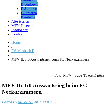
C-Junioren
D-Junioren
E-Junioren
F-Junioren
Bambinis
Alte Herren
MFV-Fanecke
Stadionheft
Kontakt
Home
/
FV Mosbach II
/
MFV II: 1:0 Auswärtssieg beim FC Neckarzimmern
Foto: MFV - Sude-Tugce Karttas
MFV II: 1:0 Auswärtssieg beim FC
Neckarzimmern
Posted By
MFV1919
on 4. Mai 2026