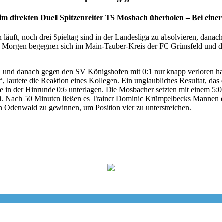
m direkten Duell Spitzenreiter TS Mosbach überholen – Bei ein
uft, noch drei Spieltag sind in der Landesliga zu absolvieren, danach 
end. Morgen begegnen sich im Main-Tauber-Kreis der FC Grünsfeld und
 danach gegen den SV Königshofen mit 0:1 nur knapp verloren hatt
“, lautete die Reaktion eines Kollegen. Ein unglaubliches Resultat, d
in der Hinrunde 0:6 unterlagen. Die Mosbacher setzten mit einem 5:0-
bei. Nach 50 Minuten ließen es Trainer Dominic Krümpelbecks Mannen etw
n Odenwald zu gewinnen, um Position vier zu unterstreichen.