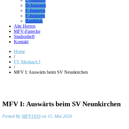
C-Junioren
D-Junioren
E-Junioren
F-Junioren
Bambinis
Alte Herren
MFV-Fanecke
Stadionheft
Kontakt
Home
/
FV Mosbach I
/
MFV I: Auswärts beim SV Neunkirchen
MFV I: Auswärts beim SV Neunkirchen
Posted By
MFV1919
on 15. Mai 2026