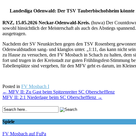
Landesliga Odenwald: Der TSV Tauberbischofsheim könnte i
RNZ, 15.05.2026
Neckar-Odenwald-Kreis.
(huwa) Der Countdown lä
sowohl hinsichtlich der Meisterschaft als auch des Abstiegs spann
ausgetragen.
Nachdem der SV Neunkirchen gegen den TSV Rosenberg gewonnen und
Odenwaldstadion sang- und klanglos unter. „1:11, das kann nicht sein
zu Hause zu versuchen, den FV Mosbach in Schach zu halten, dem sie 
fort und trugen in der Kreisstadt zur guten Frühlingsfest-Stimmung 
Tabellenplätze sind vergeben, für den MFV geht es darum, im Kleine
Posted in
FV Mosbach I
Post
←
MFV II: Zu Gast beim Spitzenreiter SC Oberschefflenz
MFV II: 2:1 Niederlage beim SC Oberschefflenz
→
navigation
Spiele
FV Mosbach auf FuPa