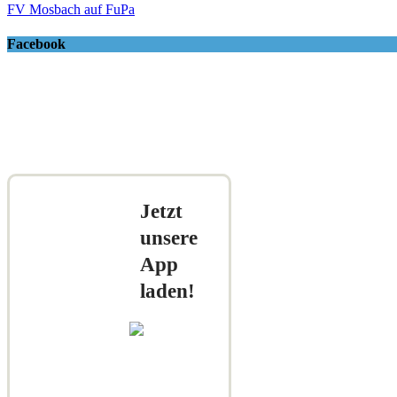
FV Mosbach auf FuPa
Facebook
Jetzt
unsere
App
laden!